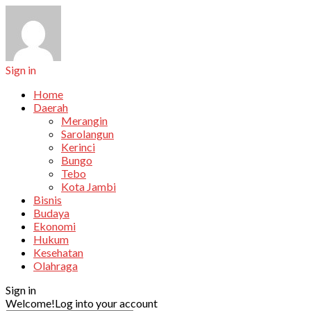
Sign in
Home
Daerah
Merangin
Sarolangun
Kerinci
Bungo
Tebo
Kota Jambi
Bisnis
Budaya
Ekonomi
Hukum
Kesehatan
Olahraga
Sign in
Welcome!
Log into your account