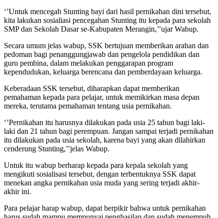
‘’Untuk mencegah Stunting bayi dari hasil pernikahan dini tersebut,
kita lakukan sosialiasi pencegahan Stunting itu kepada para sekolah
SMP dan Sekolah Dasar se-Kabupaten Merangin,’’ujar Wabup.
Secara umum jelas wabup, SSK bertujuan memberikan arahan dan
pedoman bagi penanggungjawab dan pengelola pendidikan dan
guru pembina, dalam melakukan penggarapan program
kependudukan, keluarga berencana dan pemberdayaan keluarga.
Keberadaan SSK tersebut, diharapkan dapat memberikan
pemahaman kepada para pelajar, untuk memikirkan masa depan
mereka, terutama pemahaman tentang usia pernikahan.
‘’Pernikahan itu harusnya dilakukan pada usia 25 tahun bagi laki-
laki dan 21 tahun bagi perempuan. Jangan sampai terjadi pernikahan
itu dilakukan pada usia sekolah, karena bayi yang akan dilahirkan
cenderung Stunting,’’jelas Wabup.
Untuk itu wabup berharap kepada para kepala sekolah yang
mengikuti sosialisasi tersebut, dengan terbentuknya SSK dapat
menekan angka pernikahan usia muda yang sering terjadi akhir-
akhir ini.
Para pelajar harap wabup, dapat berpikir bahwa untuk pernikahan
harus sudah mampu mempunyai penghasilan dan sudah menempuh