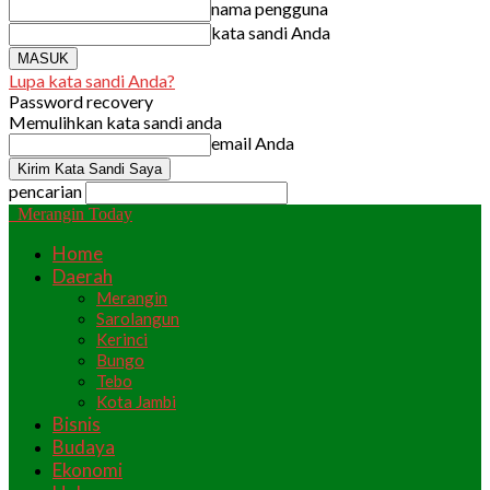
nama pengguna
kata sandi Anda
Lupa kata sandi Anda?
Password recovery
Memulihkan kata sandi anda
email Anda
pencarian
Merangin Today
Home
Daerah
Merangin
Sarolangun
Kerinci
Bungo
Tebo
Kota Jambi
Bisnis
Budaya
Ekonomi