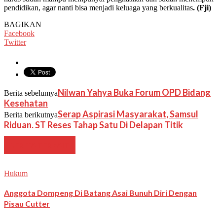
pendidikan, agar nanti bisa menjadi keluaga yang berkualitas
. (Fji)
BAGIKAN
Facebook
Twitter
Nilwan Yahya Buka Forum OPD Bidang
Berita sebelumya
Kesehatan
Serap Aspirasi Masyarakat, Samsul
Berita berikutnya
Riduan. ST Reses Tahap Satu Di Delapan Titik
BERITA TERKAIT
Hukum
Anggota Dompeng Di Batang Asai Bunuh Diri Dengan
Pisau Cutter