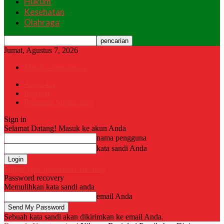
Hukum
Kesehatan
Olahraga
Jumat, Agustus 7, 2026
Masuk / Bergabung
About Us
Redaksi
Pedoman Media Siber
Sign in
Selamat Datang! Masuk ke akun Anda
nama pengguna
kata sandi Anda
Forgot your password? Get help
Password recovery
Memulihkan kata sandi anda
email Anda
Sebuah kata sandi akan dikirimkan ke email Anda.