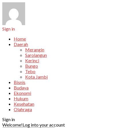
Sign in
Home
Daerah
Merangin
Sarolangun
Kerinci
Bungo
Tebo
Kota Jambi
Bisnis
Budaya
Ekonomi
Hukum
Kesehatan
Olahraga
Sign in
Welcome!
Log into your account