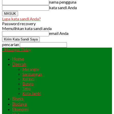
nama pengguna
kata sandi Anda
Lupa kata sandi Anda?
Password recovery
Memulihkan kata sandi anda
email Anda
pencarian
Merangin Today
Home
Daerah
Merangin
Sarolangun
Kerinci
Bungo
Tebo
Kota Jambi
Bisnis
Budaya
Ekonomi