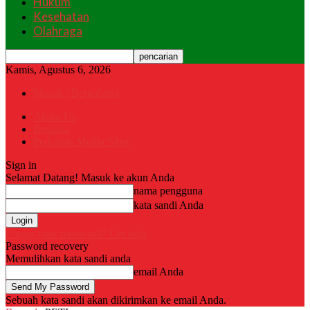
Hukum
Kesehatan
Olahraga
Kamis, Agustus 6, 2026
Masuk / Bergabung
About Us
Redaksi
Pedoman Media Siber
Sign in
Selamat Datang! Masuk ke akun Anda
nama pengguna
kata sandi Anda
Forgot your password? Get help
Password recovery
Memulihkan kata sandi anda
email Anda
Sebuah kata sandi akan dikirimkan ke email Anda.