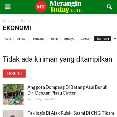
Beranda
Ekonomi
EKONOMI
Adat
Artikel
Bencana
Bisnis
Budaya
Daerah
Ekonomi
Tidak ada kiriman yang ditampilkan
TERKINI
Anggota Dompeng Di Batang Asai Bunuh
Diri Dengan Pisau Cutter
Rabu, 5 Agustus 2026
Tak Ingin Di Ajak Rujuk, Suami Di CNG Tikam