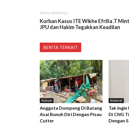
Berita sebelumya
Korban Kasus ITE Wikhe Efrilla .T Min
JPU dan Hakim Tegakkan Keadilan
BERITA TERKAIT
Hukum
Kriminal
Anggota Dompeng Di Batang
Tak Ingin
Asai Bunuh Diri Dengan Pisau
Di CNG Ti
Cutter
Dengan S