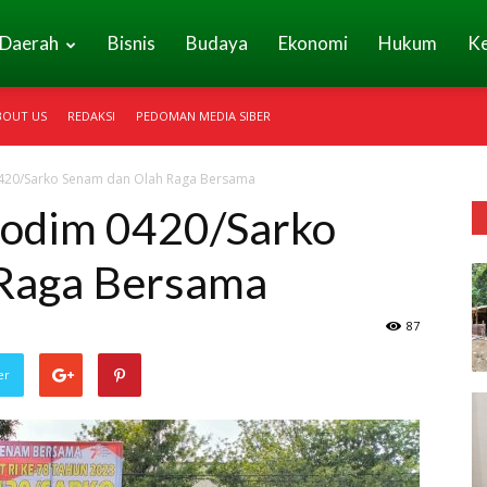
Daerah
Bisnis
Budaya
Ekonomi
Hukum
K
BOUT US
REDAKSI
PEDOMAN MEDIA SIBER
0420/Sarko Senam dan Olah Raga Bersama
Kodim 0420/Sarko
Raga Bersama
87
er