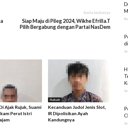
D
M
Berita berikutnya
Ra
ta
Siap Maju di Pileg 2024, Wikhe Efrilla.T
Pilih Bergabung dengan Partai NasDem
P
d
Se
H
T
K
Se
Hukum
 Di Ajak Rujuk, Suami
Kecanduan Judol Jenis Slot,
P
kam Perut Istri
IR Dipolisikan Ayah
C
ajam
Kandungnya
Se