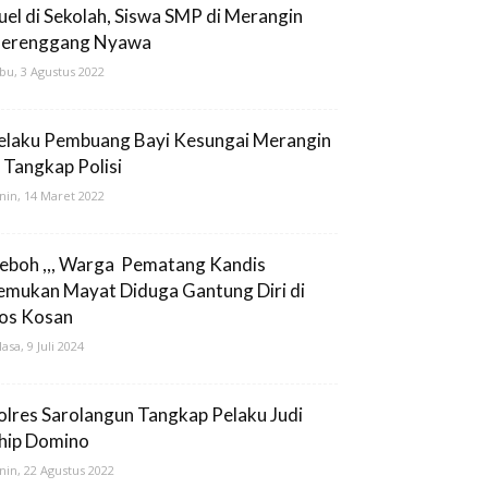
uel di Sekolah, Siswa SMP di Merangin
erenggang Nyawa
bu, 3 Agustus 2022
elaku Pembuang Bayi Kesungai Merangin
i Tangkap Polisi
nin, 14 Maret 2022
eboh ,,, Warga Pematang Kandis
emukan Mayat Diduga Gantung Diri di
os Kosan
lasa, 9 Juli 2024
olres Sarolangun Tangkap Pelaku Judi
hip Domino
nin, 22 Agustus 2022