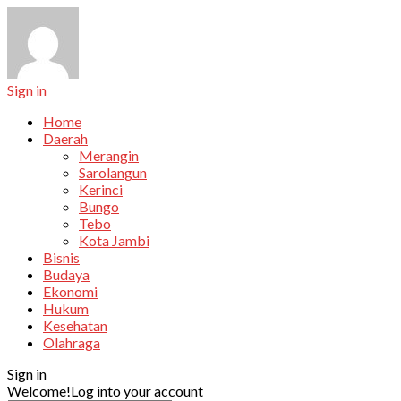
Sign in
Home
Daerah
Merangin
Sarolangun
Kerinci
Bungo
Tebo
Kota Jambi
Bisnis
Budaya
Ekonomi
Hukum
Kesehatan
Olahraga
Sign in
Welcome!
Log into your account