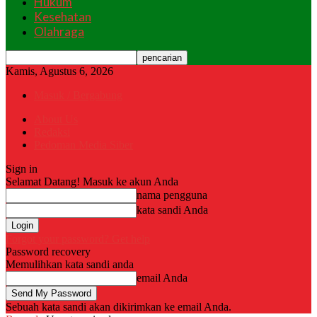
Hukum
Kesehatan
Olahraga
Kamis, Agustus 6, 2026
Masuk / Bergabung
About Us
Redaksi
Pedoman Media Siber
Sign in
Selamat Datang! Masuk ke akun Anda
nama pengguna
kata sandi Anda
Forgot your password? Get help
Password recovery
Memulihkan kata sandi anda
email Anda
Sebuah kata sandi akan dikirimkan ke email Anda.