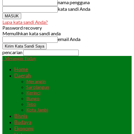
nama pengguna
kata sandi Anda
Lupa kata sandi Anda?
Password recovery
Memulihkan kata sandi anda
email Anda
pencarian
Merangin Today
Home
Daerah
Merangin
Sarolangun
Kerinci
Bungo
Tebo
Kota Jambi
Bisnis
Budaya
Ekonomi