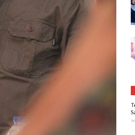
T
S
Sa