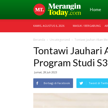
Merangin
Home
KAMIS, AGUSTUS 6, 2026
MASUK / BERGABUNG
AB
Today
Beranda
Uncategorized
Tontawi Jauhari Akan Me
Tontawi Jauhari
Program Studi S3
Jumat, 28 Juli 2023
Berbagi di Facebook
Tweet di Twitt