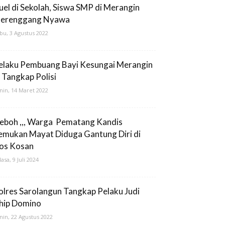
uel di Sekolah, Siswa SMP di Merangin
erenggang Nyawa
bu, 3 Agustus 2022
elaku Pembuang Bayi Kesungai Merangin
i Tangkap Polisi
nin, 14 Maret 2022
eboh ,,, Warga Pematang Kandis
emukan Mayat Diduga Gantung Diri di
os Kosan
lasa, 9 Juli 2024
olres Sarolangun Tangkap Pelaku Judi
hip Domino
nin, 22 Agustus 2022