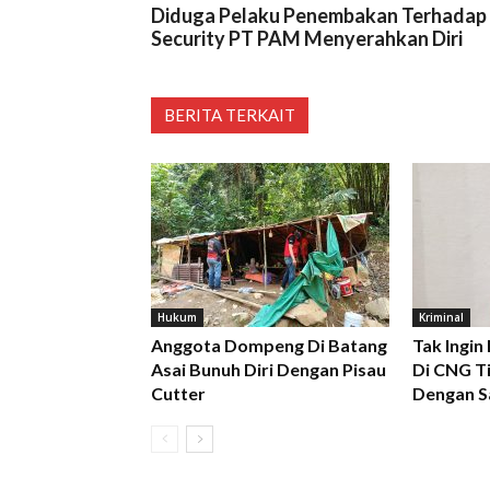
Diduga Pelaku Penembakan Terhadap
Security PT PAM Menyerahkan Diri
BERITA TERKAIT
Hukum
Kriminal
Anggota Dompeng Di Batang
Tak Ingin
Asai Bunuh Diri Dengan Pisau
Di CNG Ti
Cutter
Dengan S