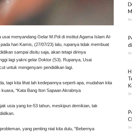
D
M
Ra
usai menyandang Gelar M.Pdi di institut Agama Islam Al-
P
pada hari Kamis, (27/07/23) lalu, rupanya tidak membuat
d
ikan sampai disitu saja, akan tetapi dirinya
Se
nggi lagi yakni gelar Doktor (S3). Rupanya, Usai
cut untuk mengenyam pendidikan lagi.
H
T
, tapi kita lihat lah kedepannya seperti apa, mudahan kita
K
 kuasa, “Kata Bang Iton Sapaan Akrabnya
Se
njak usia yang ke-53 tahun, meskipun demikian, tak
P
idikan.
C
Se
probleman, yang penting niat kita dulu, “Bebernya