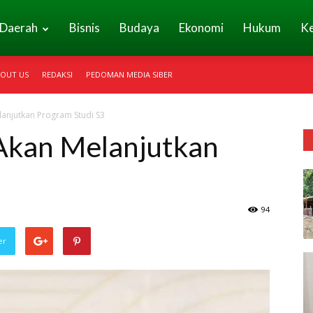
Daerah
Bisnis
Budaya
Ekonomi
Hukum
K
OUT US
REDAKSI
PEDOMAN MEDIA SIBER
lanjutkan Program Studi S3
 Akan Melanjutkan
94
er