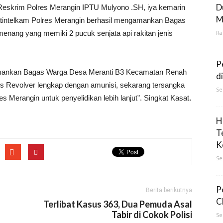
D
Reskrim Polres Merangin IPTU Mulyono .SH, iya kemarin
M
tintelkam Polres Merangin berhasil mengamankan Bagas
ang yang memiki 2 pucuk senjata api rakitan jenis
Ra
P
amankan Bagas Warga Desa Meranti B3 Kecamatan Renah
d
is Revolver lengkap dengan amunisi, sekarang tersangka
Se
s Merangin untuk penyelidikan lebih lanjut”. Singkat Kasat
.
H
T
K
Se
P
Berita berikutnya
C
Terlibat Kasus 363, Dua Pemuda Asal
Tabir di Cokok Polisi
Se