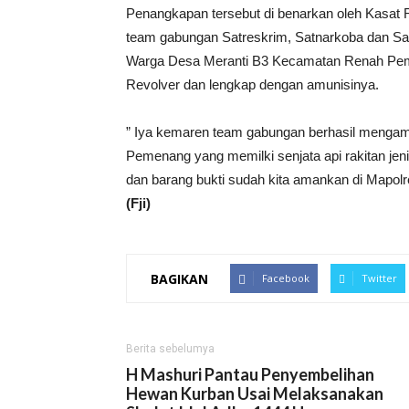
Penangkapan tersebut di benarkan oleh Kasat 
team gabungan Satreskrim, Satnarkoba dan Sa
Warga Desa Meranti B3 Kecamatan Renah Pemen
Revolver dan lengkap dengan amunisinya.
” Iya kemaren team gabungan berhasil meng
Pemenang yang memilki senjata api rakitan jen
dan barang bukti sudah kita amankan di Mapolre
(Fji)
BAGIKAN
Facebook
Twitter
Berita sebelumya
H Mashuri Pantau Penyembelihan
Hewan Kurban Usai Melaksanakan