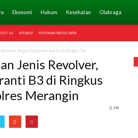
ya
Ekonomi
Hukum
Kesehatan
Olahraga
BOUT US
REDAKSI
PEDOMAN MEDIA SIBER
is Revolver, Bagus Warga Meranti B3 di Ringkus Tim...
tan Jenis Revolver,
anti B3 di Ringkus
lres Merangin
210
r