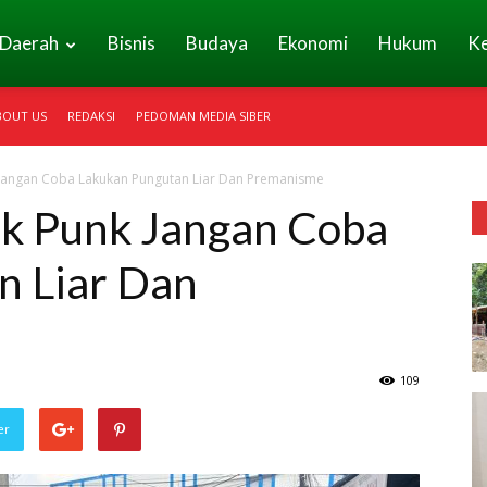
Daerah
Bisnis
Budaya
Ekonomi
Hukum
K
BOUT US
REDAKSI
PEDOMAN MEDIA SIBER
k Jangan Coba Lakukan Pungutan Liar Dan Premanisme
ak Punk Jangan Coba
n Liar Dan
109
er