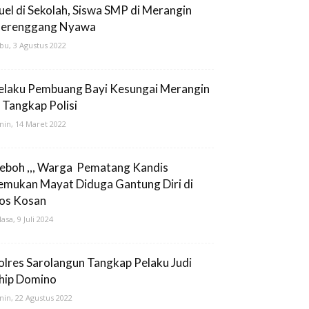
uel di Sekolah, Siswa SMP di Merangin
erenggang Nyawa
bu, 3 Agustus 2022
elaku Pembuang Bayi Kesungai Merangin
i Tangkap Polisi
nin, 14 Maret 2022
eboh ,,, Warga Pematang Kandis
emukan Mayat Diduga Gantung Diri di
os Kosan
lasa, 9 Juli 2024
olres Sarolangun Tangkap Pelaku Judi
hip Domino
nin, 22 Agustus 2022