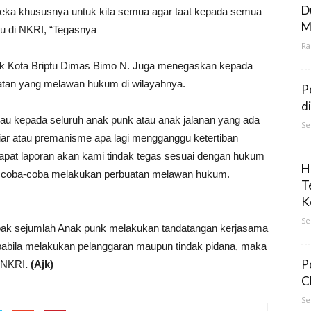
D
eka khususnya untuk kita semua agar taat kepada semua
M
ku di NKRI, “Tegasnya
Ra
sek Kota Briptu Dimas Bimo N. Juga menegaskan kepada
atan yang melawan hukum di wilayahnya.
P
d
au kepada seluruh anak punk atau anak jalanan yang ada
Se
liar atau premanisme apa lagi mengganggu ketertiban
dapat laporan akan kami tindak tegas sesuai dengan hukum
H
an coba-coba melakukan perbuatan melawan hukum.
T
K
Se
pak sejumlah Anak punk melakukan tandatangan kerjasama
apabila melakukan pelanggaran maupun tindak pidana, maka
P
i NKRI
. (Ajk)
C
Se