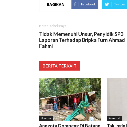
BAGIKAN
Facebook
Twitter
Berita sebelumya
Tidak Memenuhi Unsur, Penyidik SP3
Laporan Terhadap Bripka Furn Ahmad
Fahmi
BERITA TERKAIT
Hukum
Kriminal
Anggota Dompeng Di Batang
Tak Ingin