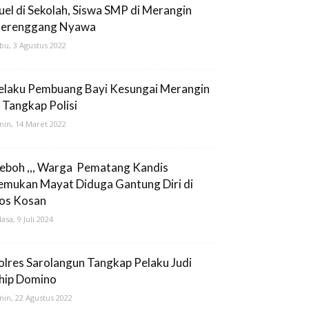
uel di Sekolah, Siswa SMP di Merangin
erenggang Nyawa
bu, 3 Agustus 2022
elaku Pembuang Bayi Kesungai Merangin
i Tangkap Polisi
nin, 14 Maret 2022
eboh ,,, Warga Pematang Kandis
emukan Mayat Diduga Gantung Diri di
os Kosan
lasa, 9 Juli 2024
olres Sarolangun Tangkap Pelaku Judi
hip Domino
nin, 22 Agustus 2022