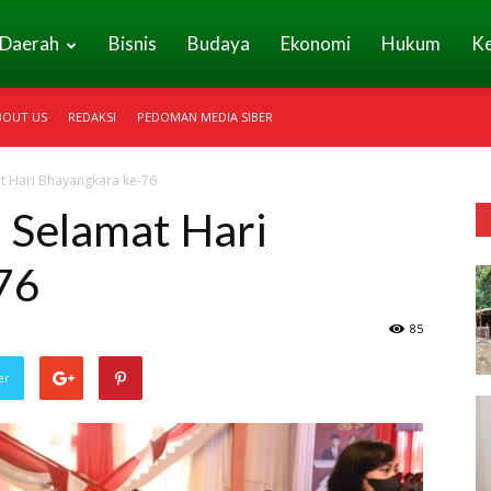
Daerah
Bisnis
Budaya
Ekonomi
Hukum
K
BOUT US
REDAKSI
PEDOMAN MEDIA SIBER
t Hari Bhayangkara ke-76
 Selamat Hari
76
85
er