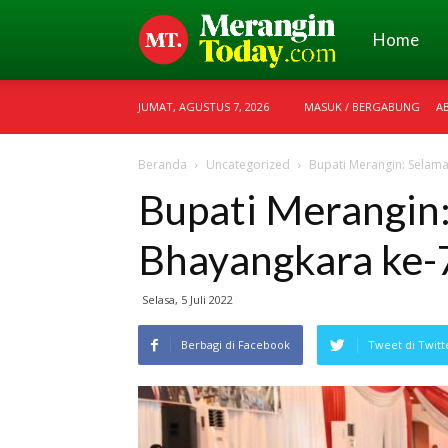
Merangin
Home
JUMAT, AGUSTUS 7, 2026
MASUK / BERGABUNG
A
Today
Beranda
Uncategorized
Bupati Merangin: Selama
Bupati Merangin:
Bhayangkara ke-
Selasa, 5 Juli 2022
Berbagi di Facebook
Tweet di Twitt