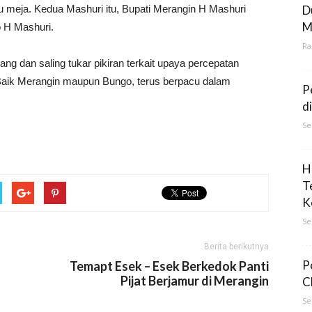
u meja. Kedua Mashuri itu, Bupati Merangin H Mashuri
D
M
 H Mashuri.
Ra
ang dan saling tukar pikiran terkait upaya percepatan
aik Merangin maupun Bungo, terus berpacu dalam
P
d
Se
H
T
K
Se
Berita berikutnya
P
Temapt Esek – Esek Berkedok Panti
Pijat Berjamur di Merangin
C
Se