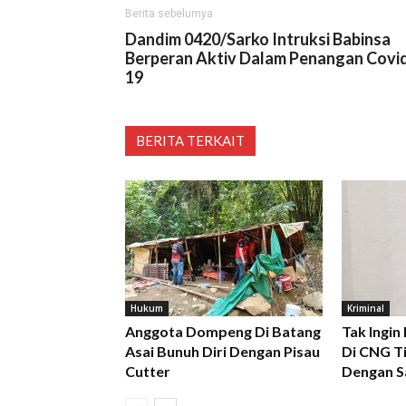
Berita sebelumya
Dandim 0420/Sarko Intruksi Babinsa
Berperan Aktiv Dalam Penangan Covi
19
BERITA TERKAIT
Hukum
Kriminal
Anggota Dompeng Di Batang
Tak Ingin
Asai Bunuh Diri Dengan Pisau
Di CNG Ti
Cutter
Dengan S