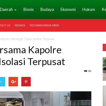
Daerah
Bisnis
Budaya
Ekonomi
Hukum
K
BOUT US
REDAKSI
PEDOMAN MEDIA SIBER
polre Merangin Tinjau Isolasi Terpusat
rsama Kapolre
Isolasi Terpusat
82
er