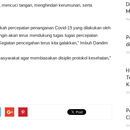
D
, mencuci tangan, menghindari kerumunan, serta
M
Ra
gkah percepatan penanganan Covid-19 yang dilakukan oleh
gin akan terus mendukung tugas tugas percepatan
P
egiatan pencegahan terus kita galakkan,” Imbuh Dandim
d
Se
syarakat agar membiasakan disiplin protokol kesehatan,”
H
T
K
Se
P
C
Se