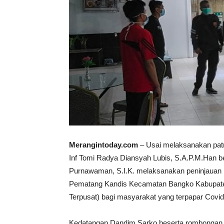
Merangintoday.com
– Usai melaksanakan patr
Inf Tomi Radya Diansyah Lubis, S.A.P.M.Han 
Purnawaman, S.I.K. melaksanakan peninjauan r
Pematang Kandis Kecamatan Bangko Kabupaten 
Terpusat) bagi masyarakat yang terpapar Covi
Kedatangan Dandim Sarko beserta rombongan un