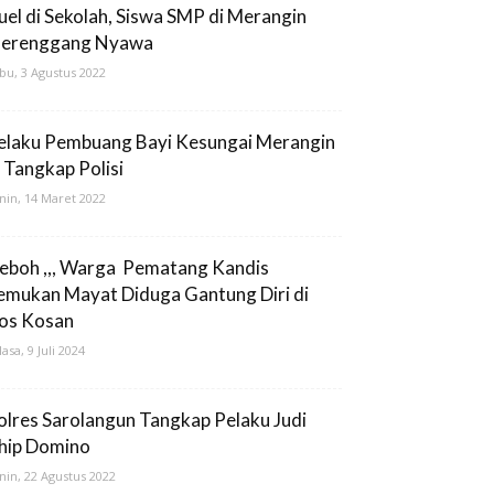
uel di Sekolah, Siswa SMP di Merangin
erenggang Nyawa
bu, 3 Agustus 2022
elaku Pembuang Bayi Kesungai Merangin
i Tangkap Polisi
nin, 14 Maret 2022
eboh ,,, Warga Pematang Kandis
emukan Mayat Diduga Gantung Diri di
os Kosan
lasa, 9 Juli 2024
olres Sarolangun Tangkap Pelaku Judi
hip Domino
nin, 22 Agustus 2022