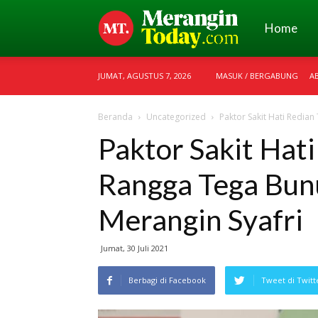
Merangin
Home
JUMAT, AGUSTUS 7, 2026
MASUK / BERGABUNG
A
Today
Beranda
Uncategorized
Paktor Sakit Hati Redia
Paktor Sakit Hat
Rangga Tega Bun
Merangin Syafri
Jumat, 30 Juli 2021
Berbagi di Facebook
Tweet di Twitt