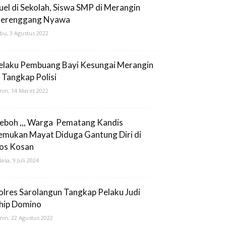
uel di Sekolah, Siswa SMP di Merangin
erenggang Nyawa
bu, 3 Agustus 2022
elaku Pembuang Bayi Kesungai Merangin
i Tangkap Polisi
nin, 14 Maret 2022
eboh ,,, Warga Pematang Kandis
emukan Mayat Diduga Gantung Diri di
os Kosan
lasa, 9 Juli 2024
olres Sarolangun Tangkap Pelaku Judi
hip Domino
nin, 22 Agustus 2022