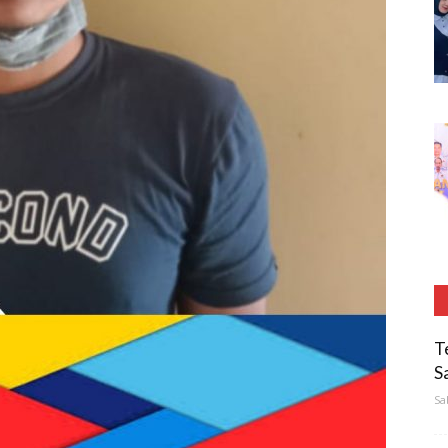
T
S
Sa