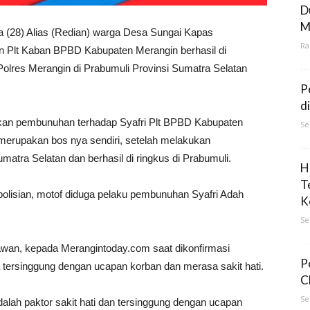
D
M
(28) Alias (Redian) warga Desa Sungai Kapas
Ra
 Plt Kaban BPBD Kabupaten Merangin berhasil di
lres Merangin di Prabumuli Provinsi Sumatra Selatan
P
d
kan pembunuhan terhadap Syafri Plt BPBD Kabupaten
Se
merupakan bos nya sendiri, setelah melakukan
tra Selatan dan berhasil di ringkus di Prabumuli.
H
T
epolisian, motof diduga pelaku pembunuhan Syafri Adah
K
Se
wan, kepada Merangintoday.com saat dikonfirmasi
P
tersinggung dengan ucapan korban dan merasa sakit hati.
C
Se
alah paktor sakit hati dan tersinggung dengan ucapan