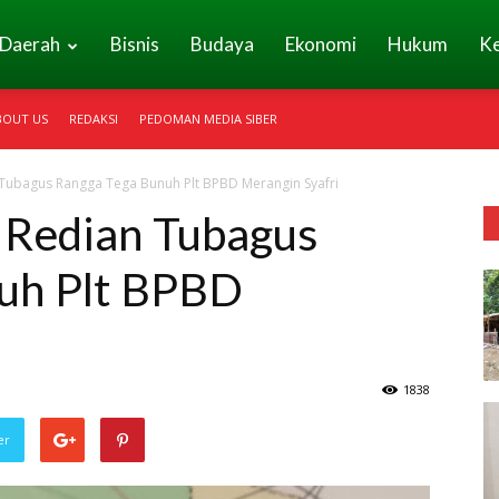
Daerah
Bisnis
Budaya
Ekonomi
Hukum
K
BOUT US
REDAKSI
PEDOMAN MEDIA SIBER
n Tubagus Rangga Tega Bunuh Plt BPBD Merangin Syafri
i Redian Tubagus
uh Plt BPBD
1838
er