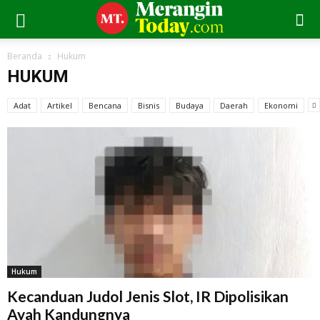
Beranda
Hukum
HUKUM
Adat
Artikel
Bencana
Bisnis
Budaya
Daerah
Ekonomi
Hukum
Kecanduan Judol Jenis Slot, IR Dipolisikan
Ayah Kandungnya