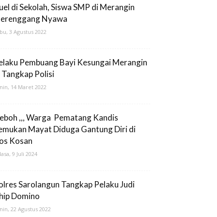
uel di Sekolah, Siswa SMP di Merangin
erenggang Nyawa
bu, 3 Agustus 2022
elaku Pembuang Bayi Kesungai Merangin
i Tangkap Polisi
nin, 14 Maret 2022
eboh ,,, Warga Pematang Kandis
emukan Mayat Diduga Gantung Diri di
os Kosan
lasa, 9 Juli 2024
olres Sarolangun Tangkap Pelaku Judi
hip Domino
nin, 22 Agustus 2022