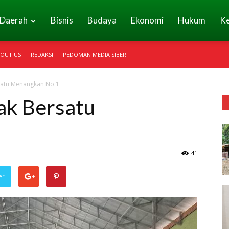
Daerah
Bisnis
Budaya
Ekonomi
Hukum
K
OUT US
REDAKSI
PEDOMAN MEDIA SIBER
atu Menangkan No.1
k Bersatu
41
er