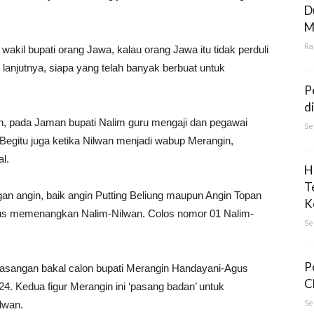
D
M
Ra
wakil bupati orang Jawa, kalau orang Jawa itu tidak perduli
lanjutnya, siapa yang telah banyak berbuat untuk
P
d
, pada Jaman bupati Nalim guru mengaji dan pegawai
Se
 Begitu juga ketika Nilwan menjadi wabup Merangin,
l.
H
T
gan angin, baik angin Putting Beliung maupun Angin Topan
K
k lurus memenangkan Nalim-Nilwan. Colos nomor 01 Nalim-
Se
P
pasangan bakal calon bupati Merangin Handayani-Agus
C
4. Kedua figur Merangin ini ‘pasang badan’ untuk
Se
lwan.