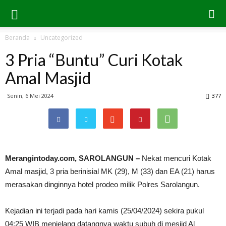
Beranda
Uncategorized
3 Pria “Buntu” Curi Kotak
Amal Masjid
Senin, 6 Mei 2024
377
Merangintoday.com, SAROLANGUN –
Nekat mencuri Kotak
Amal masjid, 3 pria berinisial MK (29), M (33) dan EA (21) harus
merasakan dinginnya hotel prodeo milik Polres Sarolangun.
Kejadian ini terjadi pada hari kamis (25/04/2024) sekira pukul
04:25 WIB menjelang datangnya waktu subuh di mesjid Al