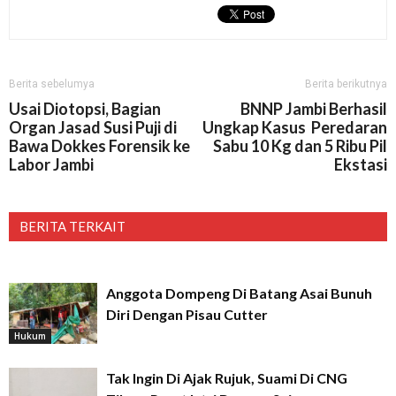
Berita sebelumya
Berita berikutnya
Usai Diotopsi, Bagian
BNNP Jambi Berhasil
Organ Jasad Susi Puji di
Ungkap Kasus Peredaran
Bawa Dokkes Forensik ke
Sabu 10 Kg dan 5 Ribu Pil
Labor Jambi
Ekstasi
BERITA TERKAIT
Anggota Dompeng Di Batang Asai Bunuh
Diri Dengan Pisau Cutter
Hukum
Tak Ingin Di Ajak Rujuk, Suami Di CNG