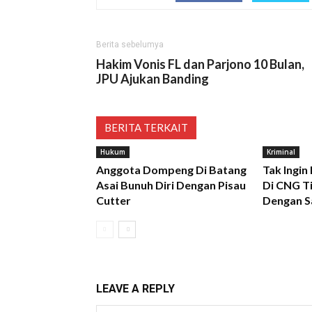
Berita sebelumya
Hakim Vonis FL dan Parjono 10 Bulan,
JPU Ajukan Banding
BERITA TERKAIT
Hukum
Kriminal
Anggota Dompeng Di Batang
Tak Ingin
Asai Bunuh Diri Dengan Pisau
Di CNG Ti
Cutter
Dengan S
LEAVE A REPLY