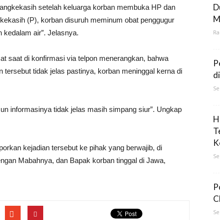
D
 sangkekasih setelah keluarga korban membuka HP dan
M
kekasih (P), korban disuruh meminum obat penggugur
 kedalam air”. Jelasnya.
Ra
t saat di konfirmasi via telpon menerangkan, bahwa
P
 tersebut tidak jelas pastinya, korban meninggal kerna di
d
Se
un informasinya tidak jelas masih simpang siur”. Ungkap
H
T
K
laporkan kejadian tersebut ke pihak yang berwajib, di
Se
engan Mabahnya, dan Bapak korban tinggal di Jawa,
P
C
Se