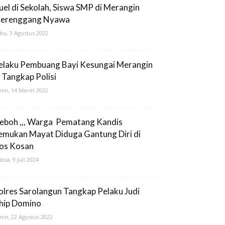
uel di Sekolah, Siswa SMP di Merangin
erenggang Nyawa
bu, 3 Agustus 2022
elaku Pembuang Bayi Kesungai Merangin
i Tangkap Polisi
nin, 14 Maret 2022
eboh ,,, Warga Pematang Kandis
emukan Mayat Diduga Gantung Diri di
os Kosan
lasa, 9 Juli 2024
olres Sarolangun Tangkap Pelaku Judi
hip Domino
nin, 22 Agustus 2022