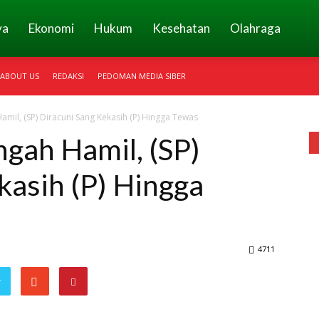
ya
Ekonomi
Hukum
Kesehatan
Olahraga
ABOUT US
REDAKSI
PEDOMAN MEDIA SIBER
amil, (SP) Diracuni Sang Kekasih (P) Hingga Tewas
ngah Hamil, (SP)
kasih (P) Hingga
4711
r