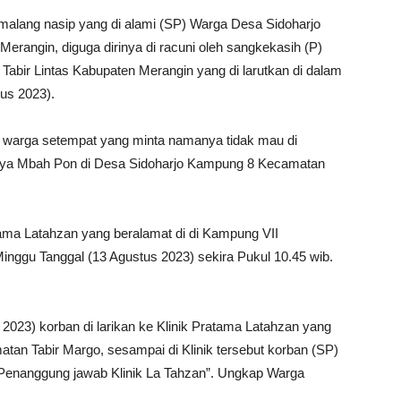
alang nasip yang di alami (SP) Warga Desa Sidoharjo
rangin, diguga dirinya di racuni oleh sangkekasih (P)
bir Lintas Kabupaten Merangin yang di larutkan di dalam
tus 2023).
ari warga setempat yang minta namanya tidak mau di
knya Mbah Pon di Desa Sidoharjo Kampung 8 Kecamatan
atama Latahzan yang beralamat di di Kampung VII
nggu Tanggal (13 Agustus 2023) sekira Pukul 10.45 wib.
2023) korban di larikan ke Klinik Pratama Latahzan yang
an Tabir Margo, sesampai di Klinik tersebut korban (SP)
i Penanggung jawab Klinik La Tahzan”. Ungkap Warga