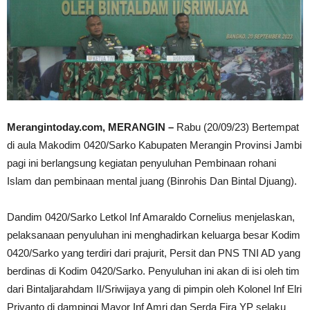
Merangintoday.com, MERANGIN –
Rabu (20/09/23) Bertempat
di aula Makodim 0420/Sarko Kabupaten Merangin Provinsi Jambi
pagi ini berlangsung kegiatan penyuluhan Pembinaan rohani
Islam dan pembinaan mental juang (Binrohis Dan Bintal Djuang).
Dandim 0420/Sarko Letkol Inf Amaraldo Cornelius menjelaskan,
pelaksanaan penyuluhan ini menghadirkan keluarga besar Kodim
0420/Sarko yang terdiri dari prajurit, Persit dan PNS TNI AD yang
berdinas di Kodim 0420/Sarko. Penyuluhan ini akan di isi oleh tim
dari Bintaljarahdam II/Sriwijaya yang di pimpin oleh Kolonel Inf Elri
Priyanto di dampingi Mayor Inf Amri dan Serda Fira YP selaku