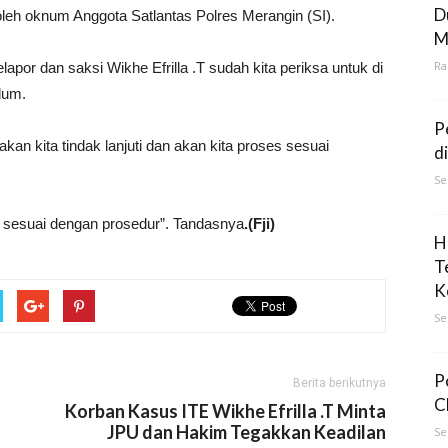
D
 oleh oknum Anggota Satlantas Polres Merangin (SI).
M
Ra
lapor dan saksi Wikhe Efrilla .T sudah kita periksa untuk di
dum.
P
an kita tindak lanjuti dan akan kita proses sesuai
d
Se
ut sesuai dengan prosedur”. Tandasnya
.(Fji)
H
T
K
Se
P
Berita berikutnya
C
Korban Kasus ITE Wikhe Efrilla .T Minta
JPU dan Hakim Tegakkan Keadilan
Se