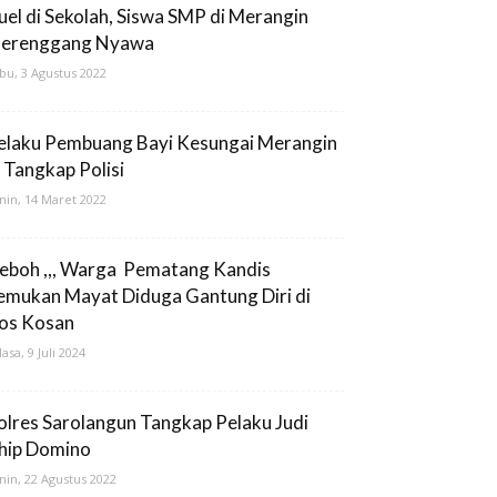
uel di Sekolah, Siswa SMP di Merangin
erenggang Nyawa
bu, 3 Agustus 2022
elaku Pembuang Bayi Kesungai Merangin
i Tangkap Polisi
nin, 14 Maret 2022
eboh ,,, Warga Pematang Kandis
emukan Mayat Diduga Gantung Diri di
os Kosan
lasa, 9 Juli 2024
olres Sarolangun Tangkap Pelaku Judi
hip Domino
nin, 22 Agustus 2022