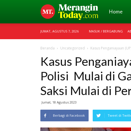
Merangin
Home
JUMAT, AGUSTUS 7, 2026
MASUK / BERGABUNG
A
Today
Beranda
Uncategorized
Kasus Penganiayaan (UP)
Kasus Penganiay
Polisi Mulai di G
Saksi Mulai di Pe
Jumat, 18 Agustus 2023
Berbagi di Facebook
Tweet di Twitt