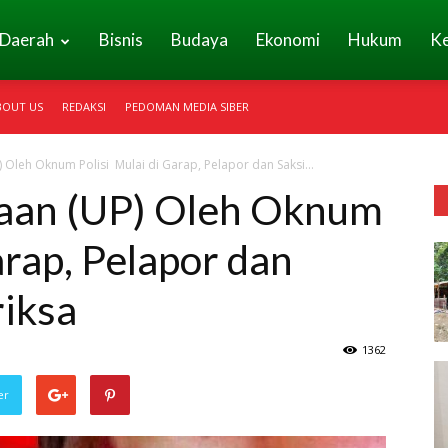
Daerah
Bisnis
Budaya
Ekonomi
Hukum
K
BOUT US
REDAKSI
PEDOMAN MEDIA SIBER
 Oleh Oknum Polisi Mulai di Garap, Pelapor dan Saksi...
aan (UP) Oleh Oknum
arap, Pelapor dan
riksa
1362
er