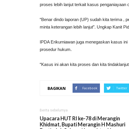
proses lebih lanjut terkait kasus penganiayaan
“Benar dindo laporan (UP) sudah kita terima , pe
minta keterangan lebih lanjut”. Ungkap Kanit Pi
IPDA Erikurniawan juga menegaskan kasus ini ak
prosedur hukum.
“Kasus ini akan kita proses dan kita tindaklanj
BAGIKAN
Facebook
Twitter
Berita sebelumya
Upacara HUT RI ke-78 di Merangin
Khidmat, Bupati Merangin H Mashuri