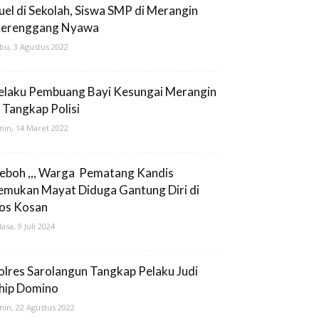
uel di Sekolah, Siswa SMP di Merangin
erenggang Nyawa
bu, 3 Agustus 2022
elaku Pembuang Bayi Kesungai Merangin
i Tangkap Polisi
nin, 14 Maret 2022
eboh ,,, Warga Pematang Kandis
emukan Mayat Diduga Gantung Diri di
os Kosan
lasa, 9 Juli 2024
olres Sarolangun Tangkap Pelaku Judi
hip Domino
nin, 22 Agustus 2022