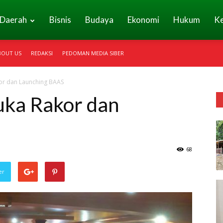
Daerah
Bisnis
Budaya
Ekonomi
Hukum
K
BOUT US
REDAKSI
PEDOMAN MEDIA SIBER
or dan Launching BAAS
ka Rakor dan
68
er