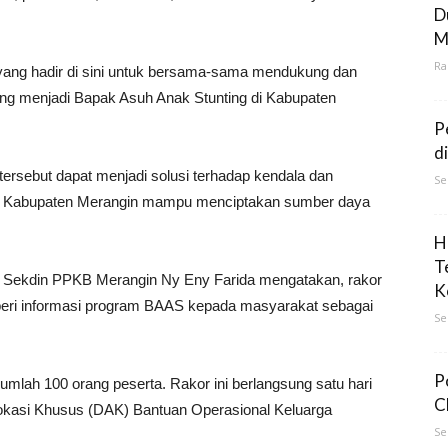
D
M
Ra
 yang hadir di sini untuk bersama-sama mendukung dan
ng menjadi Bapak Asuh Anak Stunting di Kabupaten
P
d
rsebut dapat menjadi solusi terhadap kendala dan
Se
gga Kabupaten Merangin mampu menciptakan sumber daya
H
T
ga Sekdin PPKB Merangin Ny Eny Farida mengatakan, rakor
K
eri informasi program BAAS kepada masyarakat sebagai
Se
P
erjumlah 100 orang peserta. Rakor ini berlangsung satu hari
C
okasi Khusus (DAK) Bantuan Operasional Keluarga
Se