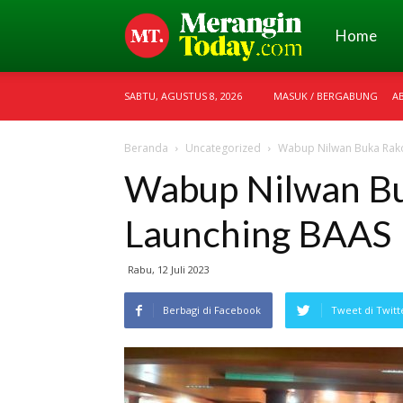
Merangin
Home
SABTU, AGUSTUS 8, 2026
MASUK / BERGABUNG
A
Today
Beranda
Uncategorized
Wabup Nilwan Buka Rak
Wabup Nilwan Bu
Launching BAAS
Rabu, 12 Juli 2023
Berbagi di Facebook
Tweet di Twitt