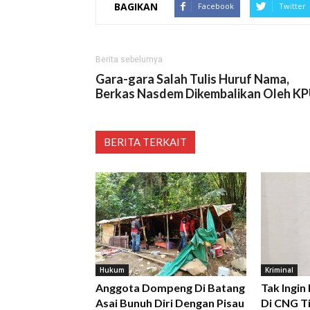
BAGIKAN
Facebook
Twitter
Berita sebelumya
Gara-gara Salah Tulis Huruf Nama,
Berkas Nasdem Dikembalikan Oleh K
BERITA TERKAIT
Hukum
Kriminal
Anggota Dompeng Di Batang
Tak Ingin
Asai Bunuh Diri Dengan Pisau
Di CNG Ti