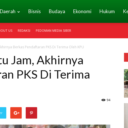
Daerah
Bisnis
Budaya
Ekonomi
Hukum
K
BOUT US
REDAKSI
PEDOMAN MEDIA SIBER
khirnya Berkas Pendaftaran PKS Di Terima Oleh KPU
u Jam, Akhirnya
ran PKS Di Terima
94
er