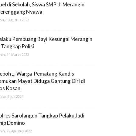
uel di Sekolah, Siswa SMP di Merangin
erenggang Nyawa
bu, 3 Agustus 2022
elaku Pembuang Bayi Kesungai Merangin
i Tangkap Polisi
nin, 14 Maret 2022
eboh ,,, Warga Pematang Kandis
emukan Mayat Diduga Gantung Diri di
os Kosan
lasa, 9 Juli 2024
olres Sarolangun Tangkap Pelaku Judi
hip Domino
nin, 22 Agustus 2022