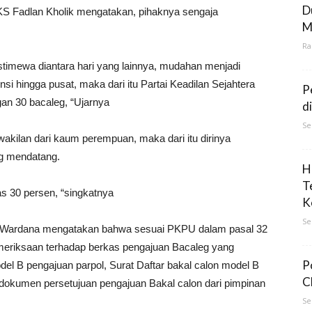
D
S Fadlan Kholik mengatakan, pihaknya sengaja
M
Ra
stimewa diantara hari yang lainnya, mudahan menjadi
si hingga pusat, maka dari itu Partai Keadilan Sejahtera
P
an 30 bacaleg, “Ujarnya
d
Se
wakilan dari kaum perempuan, maka dari itu dirinya
eg mendatang.
H
T
as 30 persen, “singkatnya
K
Se
li Wardana mengatakan bahwa sesuai PKPU dalam pasal 32
pemeriksaan terhadap berkas pengajuan Bacaleg yang
P
del B pengajuan parpol, Surat Daftar bakal calon model B
C
an dokumen persetujuan pengajuan Bakal calon dari pimpinan
Se