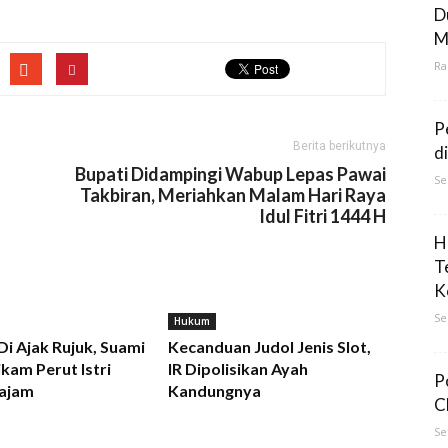
D
M
Ra
P
Berita berikutnya
d
Bupati Didampingi Wabup Lepas Pawai
Se
Takbiran, Meriahkan Malam Hari Raya
Idul Fitri 1444 H
H
T
K
Se
Hukum
 Di Ajak Rujuk, Suami
Kecanduan Judol Jenis Slot,
kam Perut Istri
IR Dipolisikan Ayah
P
ajam
Kandungnya
C
Se