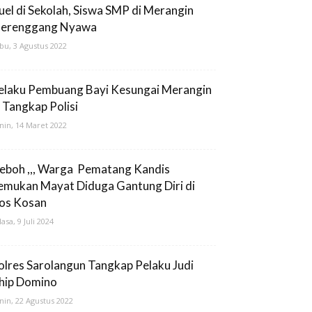
uel di Sekolah, Siswa SMP di Merangin
erenggang Nyawa
bu, 3 Agustus 2022
elaku Pembuang Bayi Kesungai Merangin
i Tangkap Polisi
nin, 14 Maret 2022
eboh ,,, Warga Pematang Kandis
emukan Mayat Diduga Gantung Diri di
os Kosan
lasa, 9 Juli 2024
olres Sarolangun Tangkap Pelaku Judi
hip Domino
nin, 22 Agustus 2022