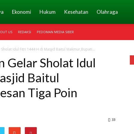
ya
Ekonomi
Hukum
Kesehatan
Olahraga
OUT US
REDAKSI
PEDOMAN MEDIA SIBER
holat Idul Fitri 1444 H di Masjid Baitul Makmur,Bupati...
Gelar Sholat Idul
asjid Baitul
esan Tiga Poin
33
r