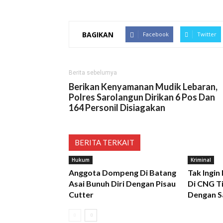
BAGIKAN
Facebook
Twitter
Berita sebelumya
Berikan Kenyamanan Mudik Lebaran,
Polres Sarolangun Dirikan 6 Pos Dan
164 Personil Disiagakan
BERITA TERKAIT
Hukum
Kriminal
Anggota Dompeng Di Batang
Tak Ingin
Asai Bunuh Diri Dengan Pisau
Di CNG Ti
Cutter
Dengan S