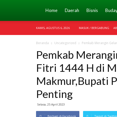
Merangin
Home
Daerah
Bisnis
Buda
KAMIS, AGUSTUS 6, 2026
MASUK / BERGABUNG
AB
Today
Beranda
Uncategorized
Pemkab Merangin Gelar S
Pemkab Merangin 
Fitri 1444 H di M
Makmur,Bupati P
Penting
Selasa, 25 April 2023
Berbagi di Facebook
Tweet di Twitte