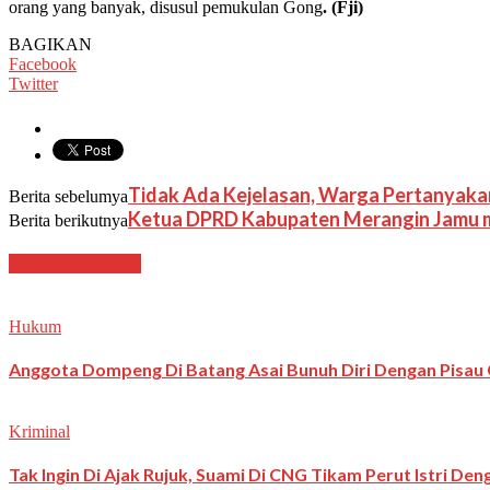
orang yang banyak, disusul pemukulan Gong
. (Fji)
BAGIKAN
Facebook
Twitter
Tidak Ada Kejelasan, Warga Pertanyaka
Berita sebelumya
Ketua DPRD Kabupaten Merangin Jamu 
Berita berikutnya
BERITA TERKAIT
Hukum
Anggota Dompeng Di Batang Asai Bunuh Diri Dengan Pisau 
Kriminal
Tak Ingin Di Ajak Rujuk, Suami Di CNG Tikam Perut Istri De