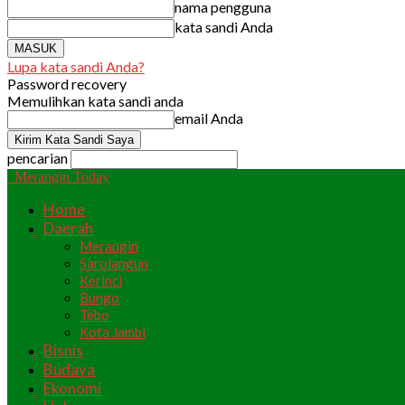
nama pengguna
kata sandi Anda
Lupa kata sandi Anda?
Password recovery
Memulihkan kata sandi anda
email Anda
pencarian
Merangin Today
Home
Daerah
Merangin
Sarolangun
Kerinci
Bungo
Tebo
Kota Jambi
Bisnis
Budaya
Ekonomi