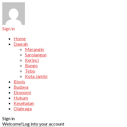
Sign in
Home
Daerah
Merangin
Sarolangun
Kerinci
Bungo
Tebo
Kota Jambi
Bisnis
Budaya
Ekonomi
Hukum
Kesehatan
Olahraga
Sign in
Welcome!
Log into your account