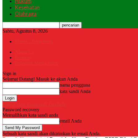
Hukum
Kesehatan
Olahraga
Sabtu, Agustus 8, 2026
Masuk / Bergabung
About Us
Redaksi
Pedoman Media Siber
Sign in
Selamat Datang! Masuk ke akun Anda
nama pengguna
kata sandi Anda
Forgot your password? Get help
Password recovery
Memulihkan kata sandi anda
email Anda
Sebuah kata sandi akan dikirimkan ke email Anda.