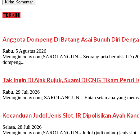
TERKINI
Anggota Dompeng Di Batang Asai Bunuh Diri Denga
Rabu, 5 Agustus 2026
Merangintoday.com,SAROLANGUN – Seorang pria berinisial D (20),
dompeng...
Tak Ingin Di Ajak Rujuk, Suami Di CNG Tikam Perut 
Rabu, 29 Juli 2026
Merangintoday.com, SAROLANGUN – Entah setan apa yang merasuki ji
Kecanduan Judol Jenis Slot, IR Dipolisikan Ayah Ka
Selasa, 28 Juli 2026
Merangintoday.com,SAROLANGUN - Judol (judi online) jenis slot merup