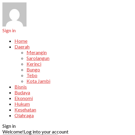
Sign in
Home
Daerah
Merangin
Sarolangun
Kerinci
Bungo
Tebo
Kota Jambi
Bisnis
Budaya
Ekonomi
Hukum
Kesehatan
Olahraga
Sign in
Welcome!
Log into your account