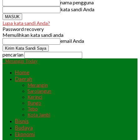
nama pengguna
kata sandi Anda
Lupa kata sandi Anda?
Password recovery
Memulihkan kata sandi anda
email Anda
pencarian
Merangin Today
Home
Daerah
Merangin
Sarolangun
Kerinci
Bungo
Tebo
Kota Jambi
Bisnis
Budaya
Ekonomi