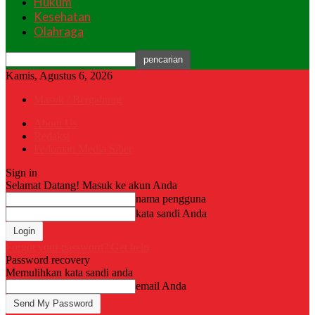
Hukum
Kesehatan
Olahraga
Kamis, Agustus 6, 2026
Masuk / Bergabung
About Us
Redaksi
Pedoman Media Siber
Sign in
Selamat Datang! Masuk ke akun Anda
nama pengguna
kata sandi Anda
Forgot your password? Get help
Password recovery
Memulihkan kata sandi anda
email Anda