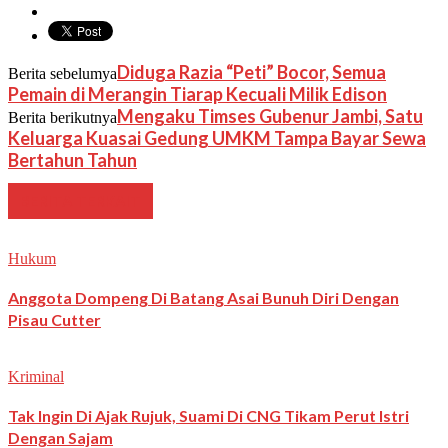
Diduga Razia “Peti” Bocor, Semua
Berita sebelumya
Pemain di Merangin Tiarap Kecuali Milik Edison
Mengaku Timses Gubenur Jambi, Satu
Berita berikutnya
Keluarga Kuasai Gedung UMKM Tampa Bayar Sewa
Bertahun Tahun
BERITA TERKAIT
Hukum
Anggota Dompeng Di Batang Asai Bunuh Diri Dengan
Pisau Cutter
Kriminal
Tak Ingin Di Ajak Rujuk, Suami Di CNG Tikam Perut Istri
Dengan Sajam