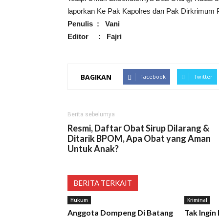
laporkan Ke Pak Kapolres dan Pak Dirkrimum P
Penulis : Vani
Editor : Fajri
BAGIKAN
Facebook
Twitter
Berita sebelumya
Resmi, Daftar Obat Sirup Dilarang &
Ditarik BPOM, Apa Obat yang Aman
Untuk Anak?
BERITA TERKAIT
Hukum
Kriminal
Anggota Dompeng Di Batang
Tak Ingin