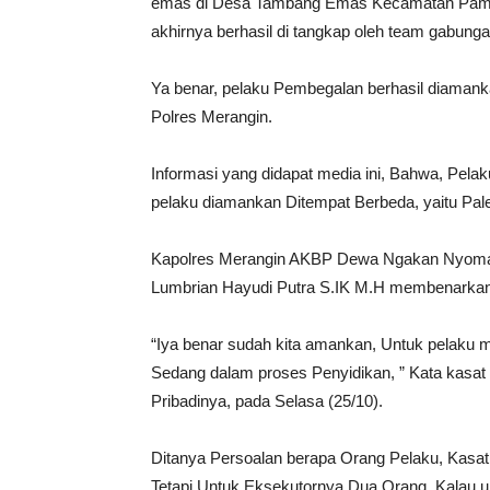
emas di Desa Tambang Emas Kecamatan Pamen
akhirnya berhasil di tangkap oleh team gabung
Ya benar, pelaku Pembegalan berhasil diaman
Polres Merangin.
Informasi yang didapat media ini, Bahwa, Pela
pelaku diamankan Ditempat Berbeda, yaitu Pa
Kapolres Merangin AKBP Dewa Ngakan Nyoman 
Lumbrian Hayudi Putra S.IK M.H membenarkan 
“Iya benar sudah kita amankan, Untuk pelaku m
Sedang dalam proses Penyidikan, ” Kata kasat 
Pribadinya, pada Selasa (25/10).
Ditanya Persoalan berapa Orang Pelaku, Kasat 
Tetapi Untuk Eksekutornya Dua Orang, Kalau unt