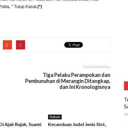
olda, ” Tutup Kasat
.(*)
Berita berikutnya
Tiga Pelaku Perampokan dan
Pembunuhan di Merangin Ditangkap,
dan Ini Kronologisnya
T
S
Sa
Hukum
 Di Ajak Rujuk, Suami
Kecanduan Judol Jenis Slot,