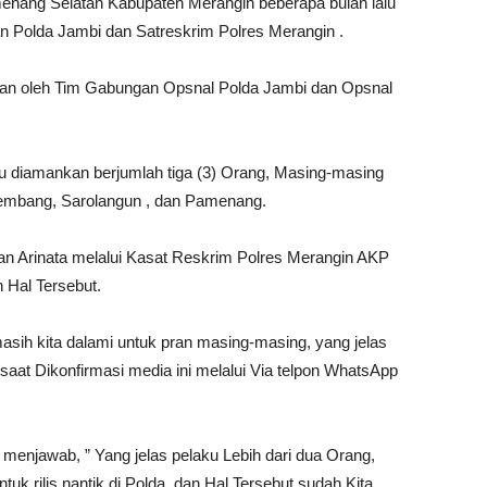
ang Selatan Kabupaten Merangin beberapa bulan lalu
an Polda Jambi dan Satreskrim Polres Merangin .
kan oleh Tim Gabungan Opsnal Polda Jambi dan Opsnal
ku diamankan berjumlah tiga (3) Orang, Masing-masing
lembang, Sarolangun , dan Pamenang.
Arinata melalui Kasat Reskrim Polres Merangin AKP
Hal Tersebut.
asih kita dalami untuk pran masing-masing, yang jelas
saat Dikonfirmasi media ini melalui Via telpon WhatsApp
menjawab, ” Yang jelas pelaku Lebih dari dua Orang,
uk rilis nantik di Polda, dan Hal Tersebut sudah Kita