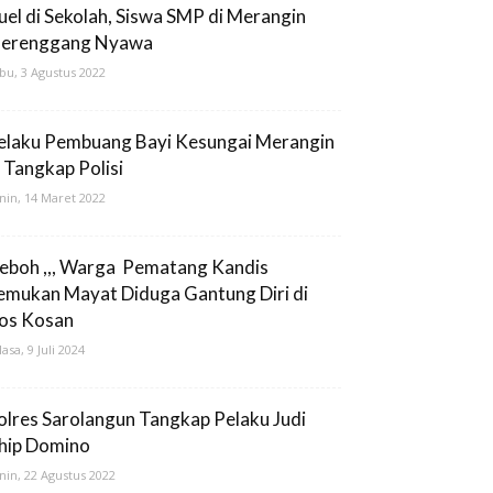
uel di Sekolah, Siswa SMP di Merangin
erenggang Nyawa
bu, 3 Agustus 2022
elaku Pembuang Bayi Kesungai Merangin
i Tangkap Polisi
nin, 14 Maret 2022
eboh ,,, Warga Pematang Kandis
emukan Mayat Diduga Gantung Diri di
os Kosan
lasa, 9 Juli 2024
olres Sarolangun Tangkap Pelaku Judi
hip Domino
nin, 22 Agustus 2022