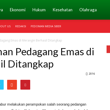
ya
Ekonomi
Hukum
Kesehatan
Olahraga
BOUT US
REDAKSI
PEDOMAN MEDIA SIBER
agang Emas di Merangin Berhasil Ditangkap
an Pedagang Emas di
il Ditangkap
2016
r
abur melakukan perampokan salah seorang pedangan