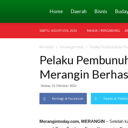
Merangin
Home
Daerah
Bisnis
Buda
SABTU, AGUSTUS 8, 2026
MASUK / BERGABUNG
A
Today
Beranda
Uncategorized
Pelaku Pembunuhan Ped
Pelaku Pembunuh
Merangin Berhas
Selasa, 25 Oktober 2022
Berbagi di Facebook
Tweet di Twitte
Merangintoday.com, MERANGIN
– Setelah k