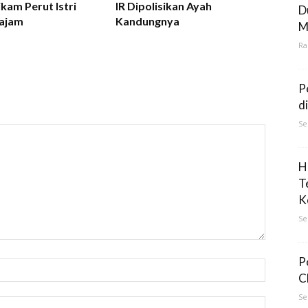
kam Perut Istri
IR Dipolisikan Ayah
D
ajam
Kandungnya
M
Ra
P
d
Se
H
T
K
Se
P
C
Se