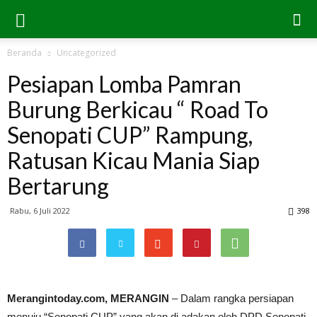
Beranda
Uncategorized
Pesiapan Lomba Pamran
Burung Berkicau “ Road To
Senopati CUP” Rampung,
Ratusan Kicau Mania Siap
Bertarung
Rabu, 6 Juli 2022
398
Merangintoday.com, MERANGIN
– Dalam rangka persiapan
menuju “Senopati CUP” yang akan di adakan oleh DPD Senopati