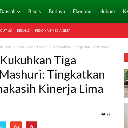
Daerah
Bisnis
Budaya
Ekonomi
Hukum
K
OUT US
REDAKSI
PEDOMAN MEDIA SIBER
 Tiga Pejabat Eselon II Mashuri: Tingkatkan Kinerja dan Terimakasih...
 Kukuhkan Tiga
I Mashuri: Tingkatkan
makasih Kinerja Lima
98
er