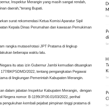
bernur, Inspektur Merangin yang masih sangat rendah,
D
nan daerah,’’terang Bupati.
M
Ra
arkan surat rekomendasi Ketua Komisi Aparatur Sipil
batan Kepala Dinas Perumahan dan kawasan Pemukiman
P
d
Se
alam rangka mutase/rotasi JPT Pratama di lingkup
akukan beberapa waktu lalu.
H
T
 Negara itu atas izin Gubernur Jambi kemudian dituangkan
K
r 177/BKPSDMD/2022, tentang pengangkatan Pegawai
Se
atama di lingkungan Pemerintah Kabupaten Merangin.
kan dalam jabatan Inspektur Kabupaten Merangin, dengan
P
il Negera nomor: B-1199/JP.00.01/03/2022, perihal
C
ka pengukuhan kembali pejabat pimpinan tinggi pratama di
Se