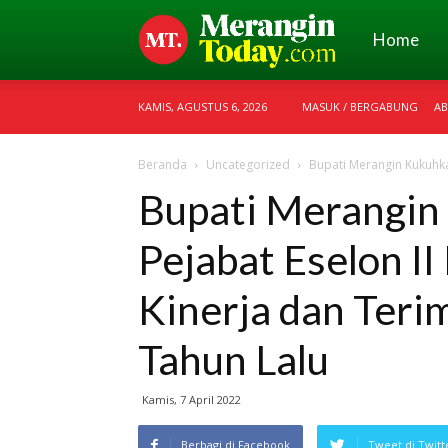
Merangin
Home
KAMIS, AGUSTUS 6, 2026
MASUK / BERGABUNG
AB
Today
Beranda
Uncategorized
Bupati Merangin Kukuhkan
Bupati Merangin
Pejabat Eselon I
Kinerja dan Teri
Tahun Lalu
Kamis, 7 April 2022
Berbagi di Facebook
Tweet di Twitt