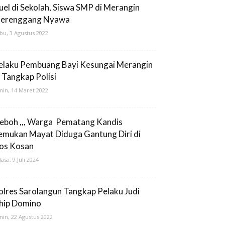
uel di Sekolah, Siswa SMP di Merangin
erenggang Nyawa
bu, 3 Agustus 2022
elaku Pembuang Bayi Kesungai Merangin
i Tangkap Polisi
nin, 14 Maret 2022
eboh ,,, Warga Pematang Kandis
emukan Mayat Diduga Gantung Diri di
os Kosan
lasa, 9 Juli 2024
olres Sarolangun Tangkap Pelaku Judi
hip Domino
nin, 22 Agustus 2022