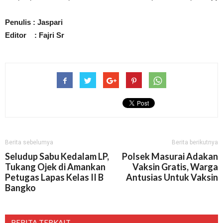
Penulis : Jaspari
Editor : Fajri Sr
Berita sebelumya
Berita berikutnya
Seludup Sabu Kedalam LP,
Polsek Masurai Adakan
Tukang Ojek di Amankan
Vaksin Gratis, Warga
Petugas Lapas Kelas II B
Antusias Untuk Vaksin
Bangko
BERITA TERKAIT