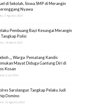
uel di Sekolah, Siswa SMP di Merangin
erenggang Nyawa
bu, 3 Agustus 2022
elaku Pembuang Bayi Kesungai Merangin
i Tangkap Polisi
nin, 14 Maret 2022
eboh ,,, Warga Pematang Kandis
emukan Mayat Diduga Gantung Diri di
os Kosan
lasa, 9 Juli 2024
olres Sarolangun Tangkap Pelaku Judi
hip Domino
nin, 22 Agustus 2022