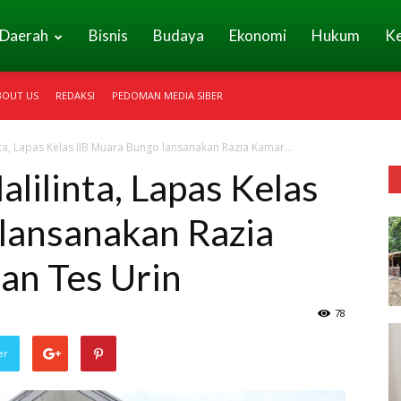
Daerah
Bisnis
Budaya
Ekonomi
Hukum
K
BOUT US
REDAKSI
PEDOMAN MEDIA SIBER
nta, Lapas Kelas IIB Muara Bungo lansanakan Razia Kamar...
alilinta, Lapas Kelas
lansanakan Razia
an Tes Urin
78
er