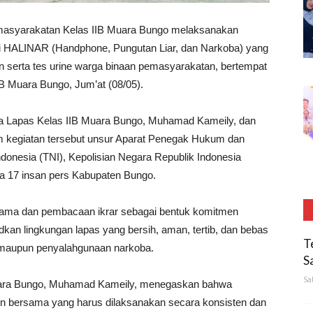
syarakatan Kelas IIB Muara Bungo melaksanakan
ri HALINAR (Handphone, Pungutan Liar, dan Narkoba) yang
n serta tes urine warga binaan pemasyarakatan, bertempat
IB Muara Bungo, Jum’at (08/05).
ala Lapas Kelas IIB Muara Bungo, Muhamad Kameily, dan
alam kegiatan tersebut unsur Aparat Penegak Hukum dan
 Indonesia (TNI), Kepolisian Negara Republik Indonesia
ta 17 insan pers Kabupaten Bungo.
rsama dan pembacaan ikrar sebagai bentuk komitmen
an lingkungan lapas yang bersih, aman, tertib, dan bebas
T
r, maupun penyalahgunaan narkoba.
S
Sa
uara Bungo, Muhamad Kameily, menegaskan bahwa
bersama yang harus dilaksanakan secara konsisten dan