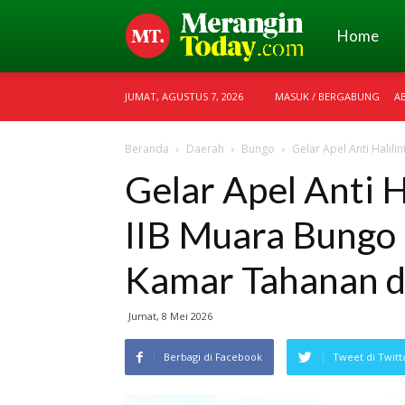
Merangin
Home
JUMAT, AGUSTUS 7, 2026
MASUK / BERGABUNG
A
Today
Beranda
Daerah
Bungo
Gelar Apel Anti Halili
Gelar Apel Anti H
IIB Muara Bungo 
Kamar Tahanan d
Jumat, 8 Mei 2026
Berbagi di Facebook
Tweet di Twitt