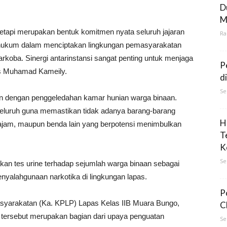
D
M
tetapi merupakan bentuk komitmen nyata seluruh jajaran
Ra
hukum dalam menciptakan lingkungan pemasyarakatan
narkoba. Sinergi antarinstansi sangat penting untuk menjaga
P
as Muhamad Kameily.
d
Se
tkan dengan penggeledahan kamar hunian warga binaan.
luruh guna memastikan tidak adanya barang-barang
H
 tajam, maupun benda lain yang berpotensi menimbulkan
T
K
Se
kan tes urine terhadap sejumlah warga binaan sebagai
enyalahgunaan narkotika di lingkungan lapas.
P
arakatan (Ka. KPLP) Lapas Kelas IIB Muara Bungo,
C
tersebut merupakan bagian dari upaya penguatan
Se