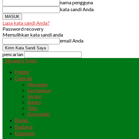
nama pengguna
kata sandi Anda
Lupa kata sandi Anda?
Password recovery
Memulihkan kata sandi anda
email Anda
pencarian
Merangin Today
Home
Daerah
Merangin
Sarolangun
Kerinci
Bungo
Tebo
Kota Jambi
Bisnis
Budaya
Ekonomi