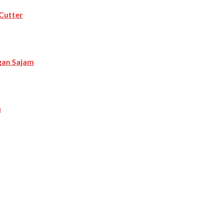
Cutter
ngan Sajam
a