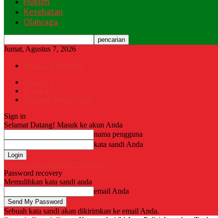
Hukum
Kesehatan
Olahraga
Jumat, Agustus 7, 2026
Masuk / Bergabung
About Us
Redaksi
Pedoman Media Siber
Sign in
Selamat Datang! Masuk ke akun Anda
nama pengguna
kata sandi Anda
Forgot your password? Get help
Password recovery
Memulihkan kata sandi anda
email Anda
Sebuah kata sandi akan dikirimkan ke email Anda.