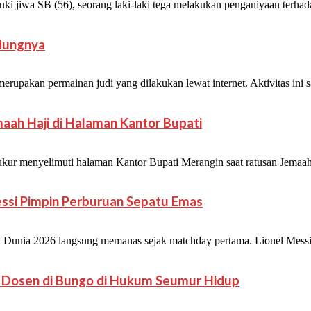
wa SB (56), seorang laki-laki tega melakukan penganiyaan terhadap
ndungnya
akan permainan judi yang dilakukan lewat internet. Aktivitas ini san
aah Haji di Halaman Kantor Bupati
r menyelimuti halaman Kantor Bupati Merangin saat ratusan Jemaah
Messi Pimpin Perburuan Sepatu Emas
ia 2026 langsung memanas sejak matchday pertama. Lionel Messi mel
uh Dosen di Bungo di Hukum Seumur Hidup