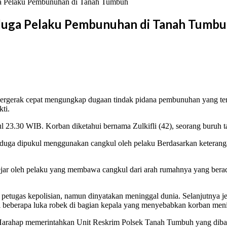
ga Pelaku Pembunuhan di Tanah Tumbuh
rduga Pelaku Pembunuhan di Tanah Tumb
bergerak cepat mengungkap dugaan tindak pidana pembunuhan yang te
ti.
pukul 23.30 WIB. Korban diketahui bernama Zulkifli (42), seorang bur
 diduga dipukul menggunakan cangkul oleh pelaku Berdasarkan keteran
kejar oleh pelaku yang membawa cangkul dari arah rumahnya yang bera
etugas kepolisian, namun dinyatakan meninggal dunia. Selanjutnya
 beberapa luka robek di bagian kepala yang menyebabkan korban meni
arahap memerintahkan Unit Reskrim Polsek Tanah Tumbuh yang dibac