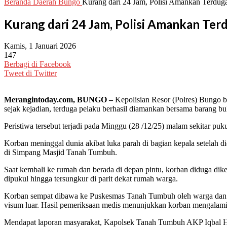
Beranda
Daerah
Bungo
Kurang dari 24 Jam, Polisi Amankan Terdu
Kurang dari 24 Jam, Polisi Amankan Te
Kamis, 1 Januari 2026
147
Berbagi di Facebook
Tweet di Twitter
Merangintoday.com, BUNGO –
Kepolisian Resor (Polres) Bungo 
sejak kejadian, terduga pelaku berhasil diamankan bersama barang buk
Peristiwa tersebut terjadi pada Minggu (28 /12/25) malam sekitar 
Korban meninggal dunia akibat luka parah di bagian kepala setelah
di Simpang Masjid Tanah Tumbuh.
Saat kembali ke rumah dan berada di depan pintu, korban diduga di
dipukul hingga tersungkur di parit dekat rumah warga.
Korban sempat dibawa ke Puskesmas Tanah Tumbuh oleh warga dan p
visum luar. Hasil pemeriksaan medis menunjukkan korban mengalami
Mendapat laporan masyarakat, Kapolsek Tanah Tumbuh AKP Iqbal H