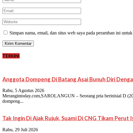
Simpan nama, email, dan situs web saya pada peramban ini untuk
TERKINI
Anggota Dompeng Di Batang Asai Bunuh Diri Denga
Rabu, 5 Agustus 2026
Merangintoday.com,SAROLANGUN – Seorang pria berinisial D (20),
dompeng...
Tak Ingin Di Ajak Rujuk, Suami Di CNG Tikam Perut 
Rabu, 29 Juli 2026