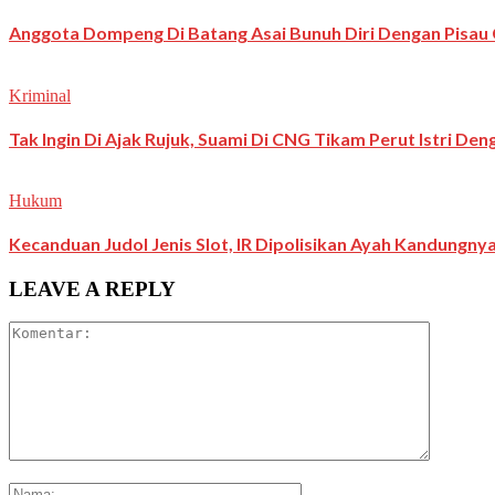
Anggota Dompeng Di Batang Asai Bunuh Diri Dengan Pisau 
Kriminal
Tak Ingin Di Ajak Rujuk, Suami Di CNG Tikam Perut Istri De
Hukum
Kecanduan Judol Jenis Slot, IR Dipolisikan Ayah Kandungny
LEAVE A REPLY