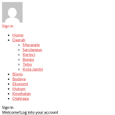
Sign in
Home
Daerah
Merangin
Sarolangun
Kerinci
Bungo
Tebo
Kota Jambi
Bisnis
Budaya
Ekonomi
Hukum
Kesehatan
Olahraga
Sign in
Welcome!
Log into your account