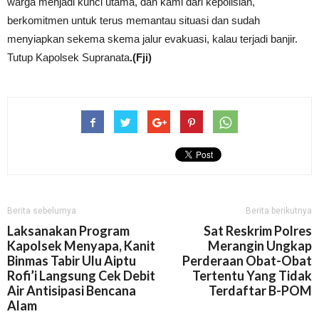
warga menjadi kunci utama, dan kami dari kepolisian,
berkomitmen untuk terus memantau situasi dan sudah
menyiapkan sekema skema jalur evakuasi, kalau terjadi banjir.
Tutup Kapolsek Supranata
.(Fji)
Berita sebelumya
Berita berikutnya
Laksanakan Program
Sat Reskrim Polres
Kapolsek Menyapa, Kanit
Merangin Ungkap
Binmas Tabir Ulu Aiptu
Perderaan Obat-Obat
Rofi’i Langsung Cek Debit
Tertentu Yang Tidak
Air Antisipasi Bencana
Terdaftar B-POM
Alam