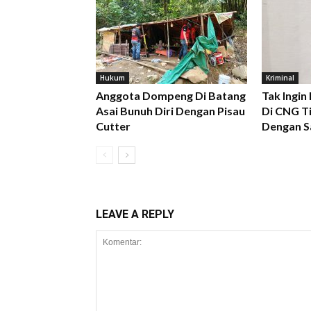
Hukum
Kriminal
Anggota Dompeng Di Batang
Tak Ingin
Asai Bunuh Diri Dengan Pisau
Di CNG Ti
Cutter
Dengan S
LEAVE A REPLY