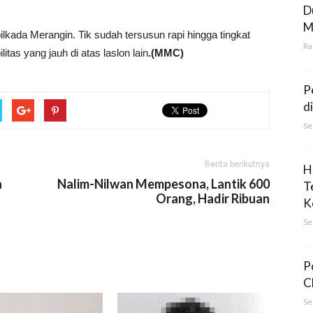
D
M
lkada Merangin. Tik sudah tersusun rapi hingga tingkat
Ra
tas yang jauh di atas laslon lain
.(MMC)
P
d
Se
Berita berikutnya
H
a
Nalim-Nilwan Mempesona, Lantik 600
T
Orang, Hadir Ribuan
K
Se
P
C
Se