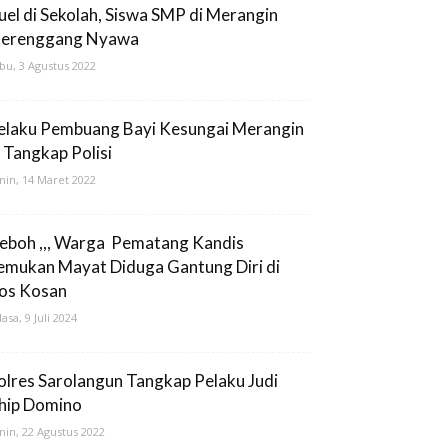
uel di Sekolah, Siswa SMP di Merangin
erenggang Nyawa
bu, 3 Agustus 2022
elaku Pembuang Bayi Kesungai Merangin
i Tangkap Polisi
nin, 14 Maret 2022
eboh ,,, Warga Pematang Kandis
emukan Mayat Diduga Gantung Diri di
os Kosan
lasa, 9 Juli 2024
olres Sarolangun Tangkap Pelaku Judi
hip Domino
nin, 22 Agustus 2022