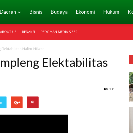
Daerah
Bisnis
Budaya
Ekonomi
Hukum
K
ABOUT US
REDAKSI
PEDOMAN MEDIA SIBER
lektabilitas Nalim-Nilwan
pleng Elektabilitas
131
er