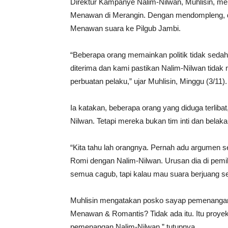
Direktur Kampanye Nalim-Nilwan, Muhlisin, me
Menawan di Merangin. Dengan mendompleng, did
Menawan suara ke Pilgub Jambi.
“Beberapa orang memainkan politik tidak sedah
diterima dan kami pastikan Nalim-Nilwan tidak 
perbuatan pelaku,” ujar Muhlisin, Minggu (3/11).
Ia katakan, beberapa orang yang diduga terli
Nilwan. Tetapi mereka bukan tim inti dan belak
“Kita tahu lah orangnya. Pernah adu argumen s
Romi dengan Nalim-Nilwan. Urusan dia di pemil
semua cagub, tapi kalau mau suara berjuang sen
Muhlisin mengatakan posko sayap pemenangan 
Menawan & Romantis? Tidak ada itu. Itu proyek
pemenangan Nalim-Nilwan,” tutupnya.