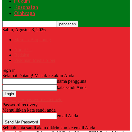
Hukum
Kesehatan
Olahraga
Sabtu, Agustus 8, 2026
Masuk / Bergabung
About Us
Redaksi
Pedoman Media Siber
Sign in
Selamat Datang! Masuk ke akun Anda
nama pengguna
kata sandi Anda
Forgot your password? Get help
Password recovery
Memulihkan kata sandi anda
email Anda
Sebuah kata sandi akan dikirimkan ke email Anda.