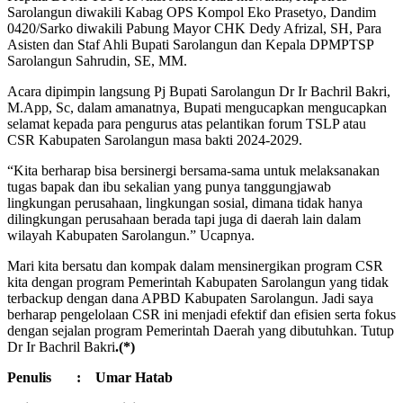
Sarolangun diwakili Kabag OPS Kompol Eko Prasetyo, Dandim
0420/Sarko diwakili Pabung Mayor CHK Dedy Afrizal, SH, Para
Asisten dan Staf Ahli Bupati Sarolangun dan Kepala DPMPTSP
Sarolangun Sahrudin, SE, MM.
Acara dipimpin langsung Pj Bupati Sarolangun Dr Ir Bachril Bakri,
M.App, Sc, dalam amanatnya, Bupati mengucapkan mengucapkan
selamat kepada para pengurus atas pelantikan forum TSLP atau
CSR Kabupaten Sarolangun masa bakti 2024-2029.
“Kita berharap bisa bersinergi bersama-sama untuk melaksanakan
tugas bapak dan ibu sekalian yang punya tanggungjawab
lingkungan perusahaan, lingkungan sosial, dimana tidak hanya
dilingkungan perusahaan berada tapi juga di daerah lain dalam
wilayah Kabupaten Sarolangun.” Ucapnya.
Mari kita bersatu dan kompak dalam mensinergikan program CSR
kita dengan program Pemerintah Kabupaten Sarolangun yang tidak
terbackup dengan dana APBD Kabupaten Sarolangun. Jadi saya
berharap pengelolaan CSR ini menjadi efektif dan efisien serta fokus
dengan sejalan program Pemerintah Daerah yang dibutuhkan. Tutup
Dr Ir Bachril Bakri
.(*)
Penulis : Umar Hatab