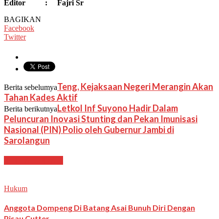
Editor : Fajri Sr
BAGIKAN
Facebook
Twitter
Teng, Kejaksaan Negeri Merangin Akan
Berita sebelumya
Tahan Kades Aktif
Letkol Inf Suyono Hadir Dalam
Berita berikutnya
Peluncuran Inovasi Stunting dan Pekan Imunisasi
Nasional (PIN) Polio oleh Gubernur Jambi di
Sarolangun
BERITA TERKAIT
Hukum
Anggota Dompeng Di Batang Asai Bunuh Diri Dengan
Pisau Cutter