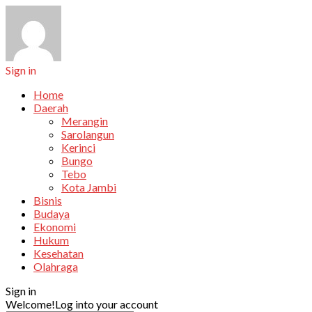
Sign in
Home
Daerah
Merangin
Sarolangun
Kerinci
Bungo
Tebo
Kota Jambi
Bisnis
Budaya
Ekonomi
Hukum
Kesehatan
Olahraga
Sign in
Welcome!
Log into your account