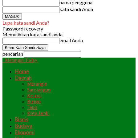
nama pengguna
kata sandi Anda
Lupa kata sandi Anda?
Password recovery
Memulihkan kata sandi anda
email Anda
pencarian
Merangin Today
Home
Daerah
Merangin
Sarolangun
Kerinci
Bungo
Tebo
Kota Jambi
Bisnis
Budaya
Ekonomi