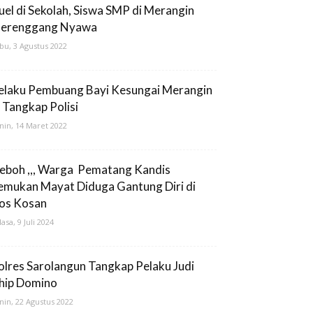
uel di Sekolah, Siswa SMP di Merangin
erenggang Nyawa
bu, 3 Agustus 2022
elaku Pembuang Bayi Kesungai Merangin
i Tangkap Polisi
nin, 14 Maret 2022
eboh ,,, Warga Pematang Kandis
emukan Mayat Diduga Gantung Diri di
os Kosan
lasa, 9 Juli 2024
olres Sarolangun Tangkap Pelaku Judi
hip Domino
nin, 22 Agustus 2022