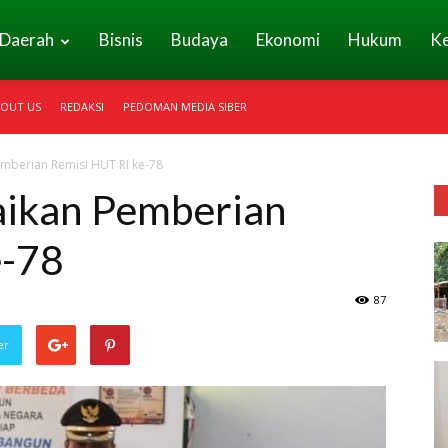
Daerah
Bisnis
Budaya
Ekonomi
Hukum
K
OUT US
REDAKSI
PEDOMAN MEDIA SIBER
mberian Remisi HUT RI ke-78
ikan Pemberian
e-78
87
er