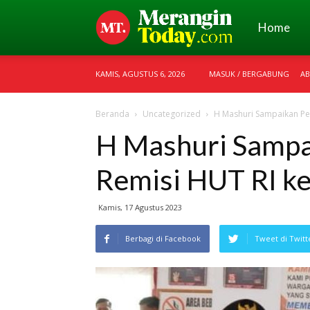
Merangin
Home
KAMIS, AGUSTUS 6, 2026
MASUK / BERGABUNG
AB
Today
Beranda
Uncategorized
H Mashuri Sampaikan Pe
H Mashuri Sampa
Remisi HUT RI k
Kamis, 17 Agustus 2023
Berbagi di Facebook
Tweet di Twitt