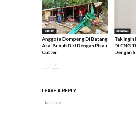
Hukum
Kriminal
Anggota Dompeng Di Batang
Tak Ingin
Asai Bunuh Diri Dengan Pisau
Di CNG Ti
Cutter
Dengan S
LEAVE A REPLY