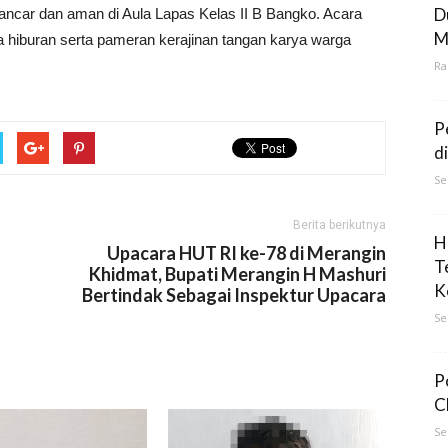
D
lancar dan aman di Aula Lapas Kelas II B Bangko. Acara
M
 hiburan serta pameran kerajinan tangan karya warga
Ra
P
d
Se
Berita berikutnya
H
Upacara HUT RI ke-78 di Merangin
T
Khidmat, Bupati Merangin H Mashuri
K
Bertindak Sebagai Inspektur Upacara
Se
P
C
Se