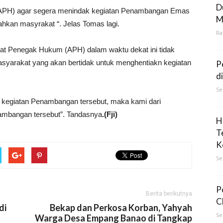
D
(APH) agar segera menindak kegiatan Penambangan Emas
M
hkan masyrakat “. Jelas Tomas lagi.
Ra
at Penegak Hukum (APH) dalam waktu dekat ini tidak
asyarakat yang akan bertidak untuk menghentiakn kegiatan
P
d
Se
 kegiatan Penambangan tersebut, maka kami dari
ambangan tersebut”. Tandasnya
.(Fji)
H
T
K
Se
P
Berita berikutnya
C
di
Bekap dan Perkosa Korban, Yahyah
Se
Warga Desa Empang Banao di Tangkap