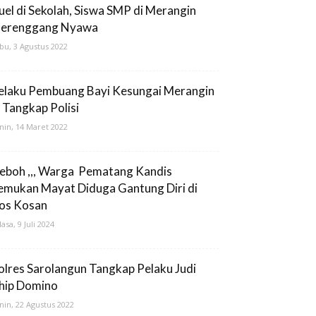
uel di Sekolah, Siswa SMP di Merangin
erenggang Nyawa
bu, 3 Agustus 2022
elaku Pembuang Bayi Kesungai Merangin
i Tangkap Polisi
nin, 14 Maret 2022
eboh ,,, Warga Pematang Kandis
emukan Mayat Diduga Gantung Diri di
os Kosan
lasa, 9 Juli 2024
olres Sarolangun Tangkap Pelaku Judi
hip Domino
nin, 22 Agustus 2022