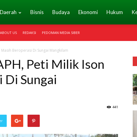
Daerah
Bisnis
Budaya
Ekonomi
Hukum
K
ABOUT US
REDAKSI
PEDOMAN MEDIA SIBER
on Masih Beroperasi Di Sungai Mangkilam
PH, Peti Milik Ison
 Di Sungai
441
er