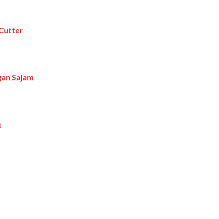
Cutter
ngan Sajam
a