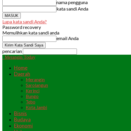
nama pengguna
kata sandi Anda
Lupa kata sandi Anda?
Password recovery
Memulihkan kata sandi anda
email Anda
pencarian
Merangin Today
Home
Daerah
Merangin
Sarolangun
Kerinci
Bungo
Tebo
Kota Jambi
Bisnis
Budaya
Ekonomi