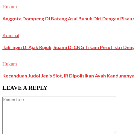
Hukum
Anggota Dompeng Di Batang Asai Bunuh Diri Dengan Pisau 
Kriminal
Tak Ingin Di Ajak Rujuk, Suami Di CNG Tikam Perut Istri De
Hukum
Kecanduan Judol Jenis Slot, IR Dipolisikan Ayah Kandungny
LEAVE A REPLY