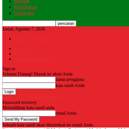
Hukum
Kesehatan
Olahraga
Jumat, Agustus 7, 2026
Masuk / Bergabung
About Us
Redaksi
Pedoman Media Siber
Sign in
Selamat Datang! Masuk ke akun Anda
nama pengguna
kata sandi Anda
Forgot your password? Get help
Password recovery
Memulihkan kata sandi anda
email Anda
Sebuah kata sandi akan dikirimkan ke email Anda.