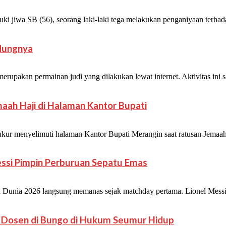
wa SB (56), seorang laki-laki tega melakukan penganiyaan terhadap
ndungnya
akan permainan judi yang dilakukan lewat internet. Aktivitas ini san
aah Haji di Halaman Kantor Bupati
r menyelimuti halaman Kantor Bupati Merangin saat ratusan Jemaah
Messi Pimpin Perburuan Sepatu Emas
ia 2026 langsung memanas sejak matchday pertama. Lionel Messi mel
uh Dosen di Bungo di Hukum Seumur Hidup