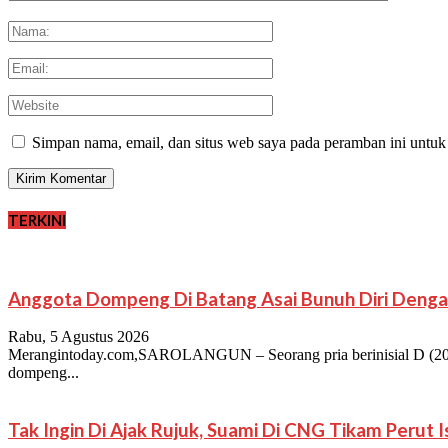
Simpan nama, email, dan situs web saya pada peramban ini untuk
TERKINI
Anggota Dompeng Di Batang Asai Bunuh Diri Denga
Rabu, 5 Agustus 2026
Merangintoday.com,SAROLANGUN – Seorang pria berinisial D (20),
dompeng...
Tak Ingin Di Ajak Rujuk, Suami Di CNG Tikam Perut 