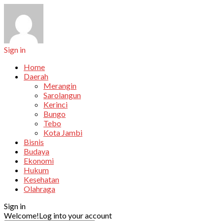
Sign in
Home
Daerah
Merangin
Sarolangun
Kerinci
Bungo
Tebo
Kota Jambi
Bisnis
Budaya
Ekonomi
Hukum
Kesehatan
Olahraga
Sign in
Welcome!
Log into your account