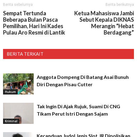
Berita sebelumya
Berita berikutnya
Sempat Tertunda
Ketua Mahasiswa Jambi
Beberapa Bulan Pasca
Sebut Kepala DIKNAS
Pemilihan, Hari Ini Kades
Merangin “Hebat
Pulau Aro Resmi di Lantik
Berdagang”
BERITA TERKAIT
Anggota Dompeng Di Batang Asai Bunuh
Diri Dengan Pisau Cutter
Hukum
Tak Ingin Di Ajak Rujuk, Suami Di CNG
Tikam Perut Istri Dengan Sajam
Kriminal
Kecanduan Judol Jenis Slot, IR Dipolisikan