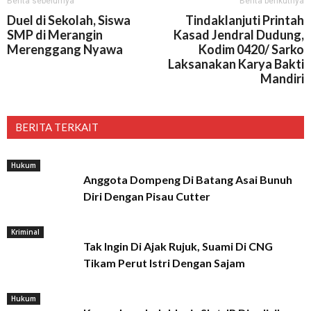
Berita sebelumya
Berita berikutnya
Duel di Sekolah, Siswa
Tindaklanjuti Printah
SMP di Merangin
Kasad Jendral Dudung,
Merenggang Nyawa
Kodim 0420/ Sarko
Laksanakan Karya Bakti
Mandiri
BERITA TERKAIT
Hukum
Anggota Dompeng Di Batang Asai Bunuh
Diri Dengan Pisau Cutter
Kriminal
Tak Ingin Di Ajak Rujuk, Suami Di CNG
Tikam Perut Istri Dengan Sajam
Hukum