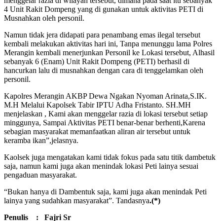
menggelar razia di wilayah tersebut, dimana pada saat itu sebanyak
4 Unit Rakit Dompeng yang di gunakan untuk aktivitas PETI di
Musnahkan oleh personil.
Namun tidak jera didapati para penambang emas ilegal tersebut
kembali melakukan aktivitas hari ini, Tanpa menunggu lama Polres
Merangin kembali menerjunkan Personil ke Lokasi tersebut, Alhasil
sebanyak 6 (Enam) Unit Rakit Dompeng (PETI) berhasil di
hancurkan lalu di musnahkan dengan cara di tenggelamkan oleh
personil.
Kapolres Merangin AKBP Dewa Ngakan Nyoman Arinata,S.IK.
M.H Melalui Kapolsek Tabir IPTU Adha Fristanto. SH.MH
menjelaskan , Kami akan menggelar razia di lokasi tersebut setiap
minggunya, Sampai Aktivitas PETI benar-benar berhenti,Karena
sebagian masyarakat memanfaatkan aliran air tersebut untuk
keramba ikan”,jelasnya.
Kaolsek juga mengatakan kami tidak fokus pada satu titik dambetuk
saja, namun kami juga akan menindak lokasi Peti lainya sesuai
pengaduan masyarakat.
“Bukan hanya di Dambentuk saja, kami juga akan menindak Peti
lainya yang sudahkan masyarakat”. Tandasnya
.(*)
Penulis : Fajri Sr