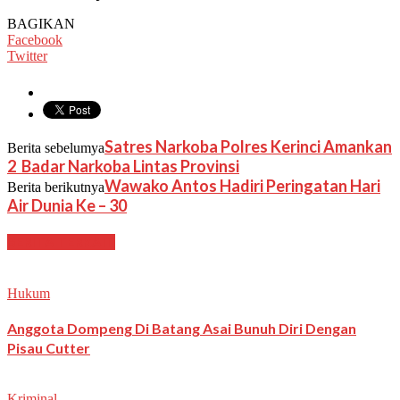
BAGIKAN
Facebook
Twitter
Satres Narkoba Polres Kerinci Amankan
Berita sebelumya
2 Badar Narkoba Lintas Provinsi
Wawako Antos Hadiri Peringatan Hari
Berita berikutnya
Air Dunia Ke – 30
BERITA TERKAIT
Hukum
Anggota Dompeng Di Batang Asai Bunuh Diri Dengan
Pisau Cutter
Kriminal