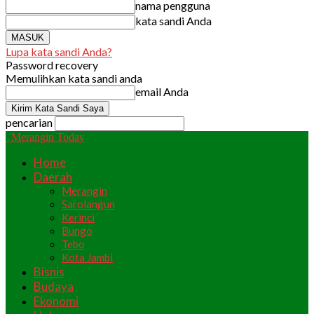
nama pengguna
kata sandi Anda
Lupa kata sandi Anda?
Password recovery
Memulihkan kata sandi anda
email Anda
pencarian
Merangin Today
Home
Daerah
Merangin
Sarolangun
Kerinci
Bungo
Tebo
Kota Jambi
Bisnis
Budaya
Ekonomi