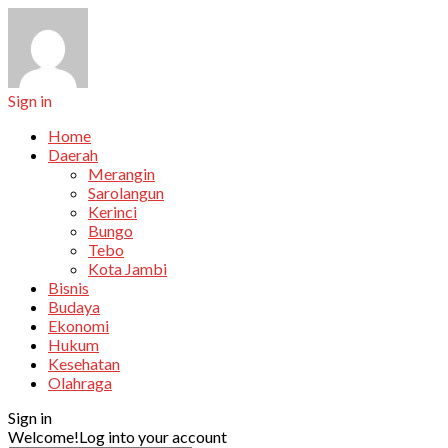
Sign in
Home
Daerah
Merangin
Sarolangun
Kerinci
Bungo
Tebo
Kota Jambi
Bisnis
Budaya
Ekonomi
Hukum
Kesehatan
Olahraga
Sign in
Welcome!
Log into your account