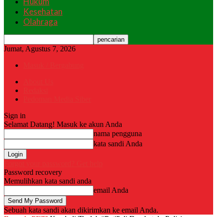
Hukum
Kesehatan
Olahraga
Jumat, Agustus 7, 2026
Masuk / Bergabung
About Us
Redaksi
Pedoman Media Siber
Sign in
Selamat Datang! Masuk ke akun Anda
nama pengguna
kata sandi Anda
Forgot your password? Get help
Password recovery
Memulihkan kata sandi anda
email Anda
Sebuah kata sandi akan dikirimkan ke email Anda.