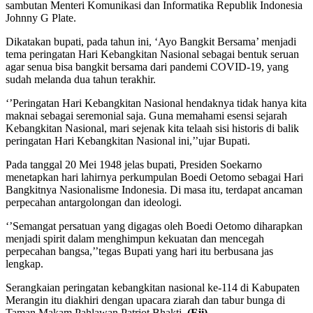
sambutan Menteri Komunikasi dan Informatika Republik Indonesia
Johnny G Plate.
Dikatakan bupati, pada tahun ini, ‘Ayo Bangkit Bersama’ menjadi
tema peringatan Hari Kebangkitan Nasional sebagai bentuk seruan
agar senua bisa bangkit bersama dari pandemi COVID-19, yang
sudah melanda dua tahun terakhir.
‘’Peringatan Hari Kebangkitan Nasional hendaknya tidak hanya kita
maknai sebagai seremonial saja. Guna memahami esensi sejarah
Kebangkitan Nasional, mari sejenak kita telaah sisi historis di balik
peringatan Hari Kebangkitan Nasional ini,’’ujar Bupati.
Pada tanggal 20 Mei 1948 jelas bupati, Presiden Soekarno
menetapkan hari lahirnya perkumpulan Boedi Oetomo sebagai Hari
Bangkitnya Nasionalisme Indonesia. Di masa itu, terdapat ancaman
perpecahan antargolongan dan ideologi.
‘’Semangat persatuan yang digagas oleh Boedi Oetomo diharapkan
menjadi spirit dalam menghimpun kekuatan dan mencegah
perpecahan bangsa,’’tegas Bupati yang hari itu berbusana jas
lengkap.
Serangkaian peringatan kebangkitan nasional ke-114 di Kabupaten
Merangin itu diakhiri dengan upacara ziarah dan tabur bunga di
Taman Makam Pahlawan Patriot Bhakti.
(Fji)