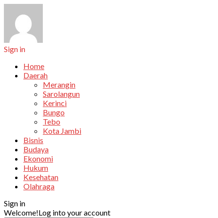
Sign in
Home
Daerah
Merangin
Sarolangun
Kerinci
Bungo
Tebo
Kota Jambi
Bisnis
Budaya
Ekonomi
Hukum
Kesehatan
Olahraga
Sign in
Welcome!
Log into your account