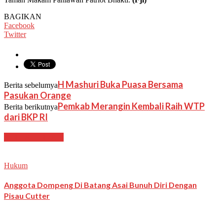
BAGIKAN
Facebook
Twitter
H Mashuri Buka Puasa Bersama
Berita sebelumya
Pasukan Orange
Pemkab Merangin Kembali Raih WTP
Berita berikutnya
dari BKP RI
BERITA TERKAIT
Hukum
Anggota Dompeng Di Batang Asai Bunuh Diri Dengan
Pisau Cutter