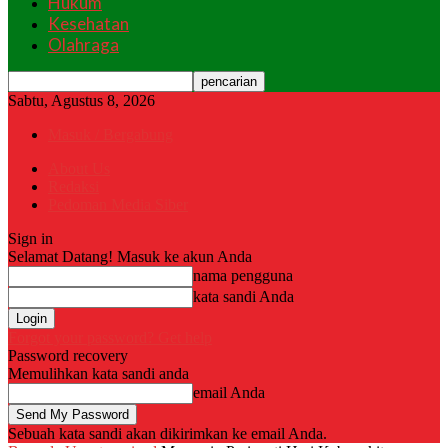
Hukum
Kesehatan
Olahraga
Sabtu, Agustus 8, 2026
Masuk / Bergabung
About Us
Redaksi
Pedoman Media Siber
Sign in
Selamat Datang! Masuk ke akun Anda
nama pengguna
kata sandi Anda
Forgot your password? Get help
Password recovery
Memulihkan kata sandi anda
email Anda
Sebuah kata sandi akan dikirimkan ke email Anda.