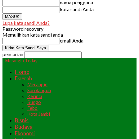
nama pengguna
kata sandi Anda
Lupa kata sandi Anda?
Password recovery
Memulihkan kata sandi anda
email Anda
pencarian
Merangin Today
Home
Daerah
Merangin
Sarolangun
Kerinci
Bungo
Tebo
Kota Jambi
Bisnis
Budaya
Ekonomi