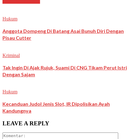
BERITA TERKAIT
Hukum
Anggota Dompeng Di Batang Asai Bunuh Diri Dengan
Pisau Cutter
Kriminal
Tak Ingin Di Ajak Rujuk, Suami Di CNG Tikam Perut Istri
Dengan Sajam
Hukum
Kecanduan Judol Jenis Slot, IR Dipolisikan Ayah
Kandungnya
LEAVE A REPLY