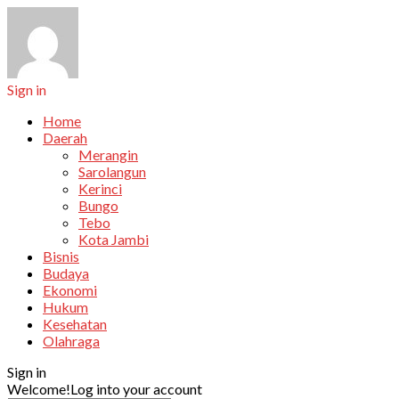
Sign in
Home
Daerah
Merangin
Sarolangun
Kerinci
Bungo
Tebo
Kota Jambi
Bisnis
Budaya
Ekonomi
Hukum
Kesehatan
Olahraga
Sign in
Welcome!
Log into your account