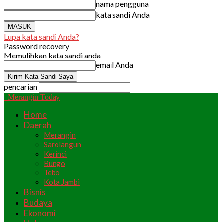
nama pengguna
kata sandi Anda
Lupa kata sandi Anda?
Password recovery
Memulihkan kata sandi anda
email Anda
pencarian
Merangin Today
Home
Daerah
Merangin
Sarolangun
Kerinci
Bungo
Tebo
Kota Jambi
Bisnis
Budaya
Ekonomi