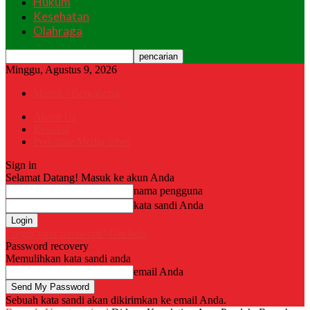
Hukum
Kesehatan
Olahraga
Minggu, Agustus 9, 2026
Masuk / Bergabung
About Us
Redaksi
Pedoman Media Siber
Sign in
Selamat Datang! Masuk ke akun Anda
nama pengguna
kata sandi Anda
Forgot your password? Get help
Password recovery
Memulihkan kata sandi anda
email Anda
Sebuah kata sandi akan dikirimkan ke email Anda.