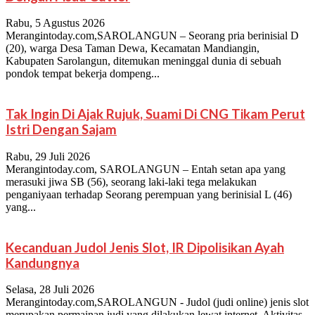
Rabu, 5 Agustus 2026
Merangintoday.com,SAROLANGUN – Seorang pria berinisial D
(20), warga Desa Taman Dewa, Kecamatan Mandiangin,
Kabupaten Sarolangun, ditemukan meninggal dunia di sebuah
pondok tempat bekerja dompeng...
Tak Ingin Di Ajak Rujuk, Suami Di CNG Tikam Perut
Istri Dengan Sajam
Rabu, 29 Juli 2026
Merangintoday.com, SAROLANGUN – Entah setan apa yang
merasuki jiwa SB (56), seorang laki-laki tega melakukan
penganiyaan terhadap Seorang perempuan yang berinisial L (46)
yang...
Kecanduan Judol Jenis Slot, IR Dipolisikan Ayah
Kandungnya
Selasa, 28 Juli 2026
Merangintoday.com,SAROLANGUN - Judol (judi online) jenis slot
merupakan permainan judi yang dilakukan lewat internet. Aktivitas