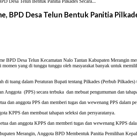
D Desa Telun Bentuk Panitia Pilkades Secara...
e, BPD Desa Telun Bentuk Panitia Pilkad
isme BPD Desa Telun Kecamatan Nalo Tantan Kabupaten Merangin memb
adi momen yang di tunggu tunggu oleh masyarakat banyak untuk memil
h di tuang dalam Peraturan Bupati tentang Pilkades (Perbub Pilkades
 Anggota (PPS) secara terbuka dan mebuat pengumuman dan tahapan 
tua dan anggota PPS dan memberi tugas dan wewenang PPS dalam pela
ta KPPS dan membuat tahapan seleksi dan persyaratanya.
Ketua dan anggota KPPS dan memberi tugas dan wewenang KPPS dalam 
paten Merangin, Anggota BPD Membentuk Panitia Pemilihan Kepala 