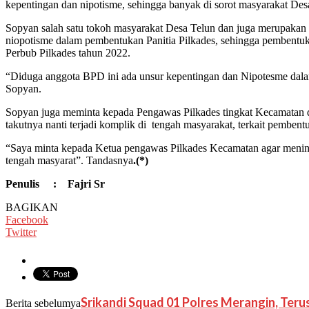
kepentingan dan nipotisme, sehingga banyak di sorot masyarakat Des
Sopyan salah satu tokoh masyarakat Desa Telun dan juga merupaka
niopotisme dalam pembentukan Panitia Pilkades, sehingga pembentuk
Perbub Pilkades tahun 2022.
“Diduga anggota BPD ini ada unsur kepentingan dan Nipotesme dala
Sopyan.
Sopyan juga meminta kepada Pengawas Pilkades tingkat Kecamatan dal
takutnya nanti terjadi komplik di tengah masyarakat, terkait pemben
“Saya minta kepada Ketua pengawas Pilkades Kecamatan agar meninja
tengah masyarat”. Tandasnya
.(*)
Penulis : Fajri Sr
BAGIKAN
Facebook
Twitter
Srikandi Squad 01 Polres Merangin, Te
Berita sebelumya