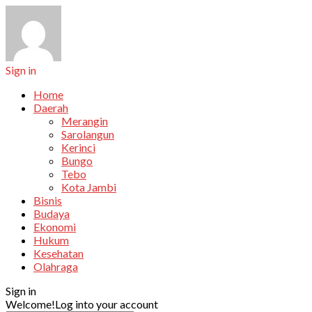
Sign in
Home
Daerah
Merangin
Sarolangun
Kerinci
Bungo
Tebo
Kota Jambi
Bisnis
Budaya
Ekonomi
Hukum
Kesehatan
Olahraga
Sign in
Welcome!
Log into your account