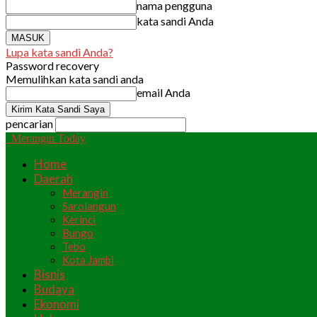
nama pengguna
kata sandi Anda
Lupa kata sandi Anda?
Password recovery
Memulihkan kata sandi anda
email Anda
pencarian
Merangin Today
Home
Daerah
Merangin
Sarolangun
Kerinci
Bungo
Tebo
Kota Jambi
Bisnis
Budaya
Ekonomi