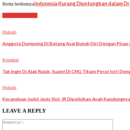
Indonesia Kurang Diuntungkan dalam Dra
Berita berikutnya
BERITA TERKAIT
Hukum
Anggota Dompeng Di Batang Asai Bunuh Diri Dengan Pisau 
Kriminal
Tak Ingin Di Ajak Rujuk, Suami Di CNG Tikam Perut Istri De
Hukum
Kecanduan Judol Jenis Slot, IR Dipolisikan Ayah Kandungny
LEAVE A REPLY