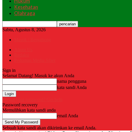
Hukum
Kesehatan
Olahraga
Sabtu, Agustus 8, 2026
Masuk / Bergabung
About Us
Redaksi
Pedoman Media Siber
Sign in
Selamat Datang! Masuk ke akun Anda
nama pengguna
kata sandi Anda
Forgot your password? Get help
Password recovery
Memulihkan kata sandi anda
email Anda
Sebuah kata sandi akan dikirimkan ke email Anda.