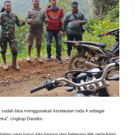
Liki sudah bisa menggunakan kendaraan roda 4 sebagai
reka”. Ungkap Dandim.
an yang harus kita bangun dan beberapa titik perbukitan