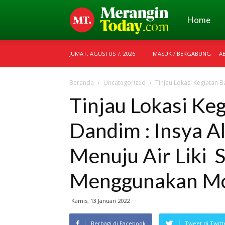
Merangin
Home
JUMAT, AGUSTUS 7, 2026
MASUK / BERGABUNG
A
Today
Beranda
Uncategorized
Tinjau Lokasi Kegiatan Ba
Tinjau Lokasi Keg
Dandim : Insya Al
Menuju Air Liki 
Menggunakan Mo
Kamis, 13 Januari 2022
Berbagi di Facebook
Tweet di Twitt