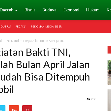
Daerah
Bisnis
Budaya
Ekonomi
Hukum
K
BOUT US
REDAKSI
PEDOMAN MEDIA SIBER
kti TNI, Dandim : Insya Allah Bulan April Jalan...
iatan Bakti TNI,
lah Bulan April Jalan
Sudah Bisa Ditempuh
bil
232
er