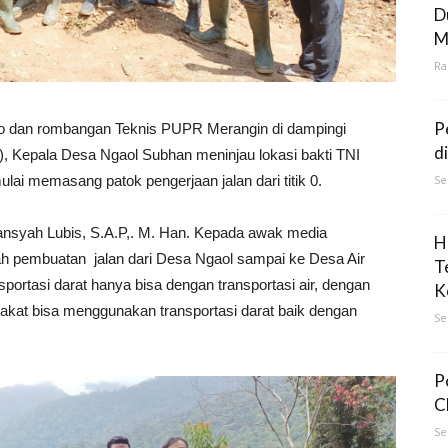
D
M
Ra
P
rko dan rombangan Teknis PUPR Merangin di dampingi
d
), Kepala Desa Ngaol Subhan meninjau lokasi bakti TNI
Se
lai memasang patok pengerjaan jalan dari titik 0.
iansyah Lubis, S.A.P,. M. Han. Kepada awak media
H
ah pembuatan jalan dari Desa Ngaol sampai ke Desa Air
T
ansportasi darat hanya bisa dengan transportasi air, dengan
K
akat bisa menggunakan transportasi darat baik dengan
Se
P
C
Se