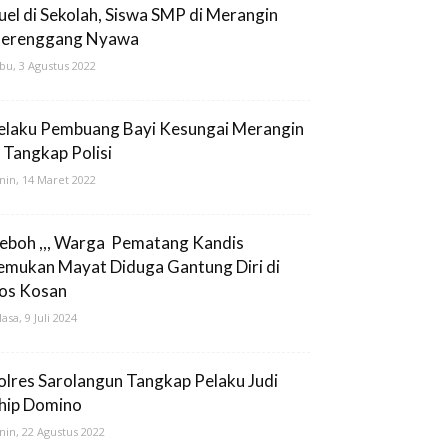
uel di Sekolah, Siswa SMP di Merangin
erenggang Nyawa
bu, 3 Agustus 2022
elaku Pembuang Bayi Kesungai Merangin
i Tangkap Polisi
nin, 14 Maret 2022
eboh ,,, Warga Pematang Kandis
emukan Mayat Diduga Gantung Diri di
os Kosan
lasa, 9 Juli 2024
olres Sarolangun Tangkap Pelaku Judi
hip Domino
nin, 22 Agustus 2022