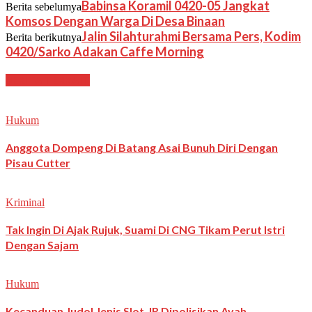
Babinsa Koramil 0420-05 Jangkat
Berita sebelumya
Komsos Dengan Warga Di Desa Binaan
Jalin Silahturahmi Bersama Pers, Kodim
Berita berikutnya
0420/Sarko Adakan Caffe Morning
BERITA TERKAIT
Hukum
Anggota Dompeng Di Batang Asai Bunuh Diri Dengan
Pisau Cutter
Kriminal
Tak Ingin Di Ajak Rujuk, Suami Di CNG Tikam Perut Istri
Dengan Sajam
Hukum
Kecanduan Judol Jenis Slot, IR Dipolisikan Ayah