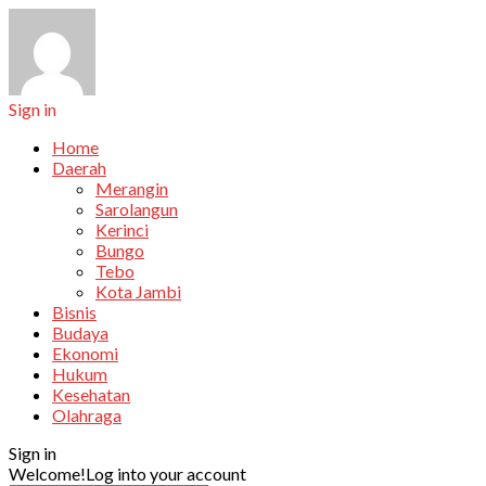
Sign in
Home
Daerah
Merangin
Sarolangun
Kerinci
Bungo
Tebo
Kota Jambi
Bisnis
Budaya
Ekonomi
Hukum
Kesehatan
Olahraga
Sign in
Welcome!
Log into your account