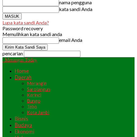
nama pengguna
kata sandi Anda
Lupa kata sandi Anda?
Password recovery
Memulihkan kata sandi anda
email Anda
pencarian
Merangin Today
Home
Daerah
Merangin
Sarolangun
Kerinci
Bungo
Tebo
Kota Jambi
Bisnis
Budaya
Ekonomi