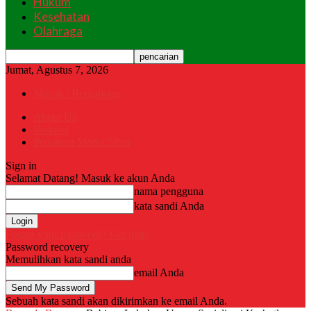
Hukum
Kesehatan
Olahraga
Jumat, Agustus 7, 2026
Masuk / Bergabung
About Us
Redaksi
Pedoman Media Siber
Sign in
Selamat Datang! Masuk ke akun Anda
nama pengguna
kata sandi Anda
Forgot your password? Get help
Password recovery
Memulihkan kata sandi anda
email Anda
Sebuah kata sandi akan dikirimkan ke email Anda.